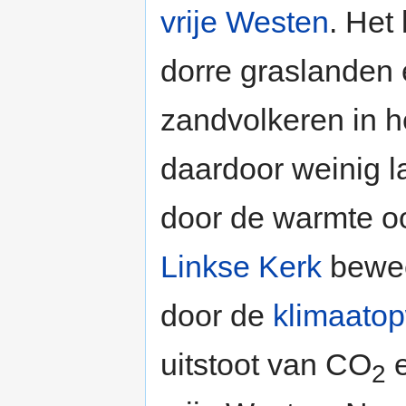
vrije Westen
. Het
dorre graslanden
zandvolkeren in he
daardoor weinig l
door de warmte oo
Linkse Kerk
beweer
door de
klimaato
uitstoot van CO
e
2