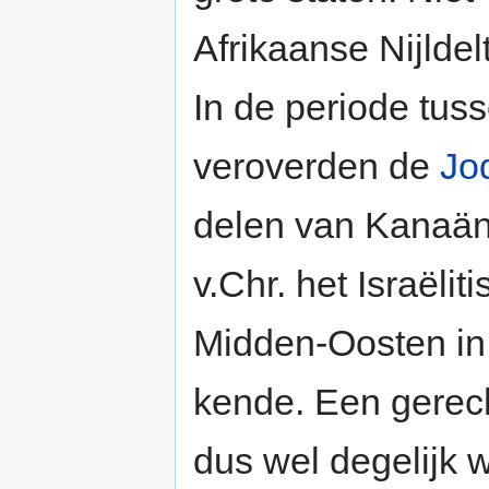
Afrikaanse Nijlde
In de periode tus
veroverden de
Jo
delen van Kanaän.
v.Chr. het Israëlit
Midden-Oosten in
kende. Een gerech
dus wel degelijk 