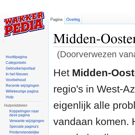
Pagina
Overleg
Midden-Ooste
(Doorverwezen van
Hoofdpagina
Ga naar:
navigatie
,
zoeken
Categorieën
Gebruikersportaal
Het
Midden-Oost
In het Nieuws
Voorbehoud
regio's in West-A
Recente wijzigingen
Willekeurige pagina
Hulp
eigenlijk alle pr
Hulpmiddelen
Koppelingen naar
deze pagina
vandaan komen. H
Verwante wijzigingen
Speciale pagina's
Printervriendelijke