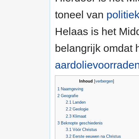
toneel van
politie
Helaas is het Mi
belangrijk omdat
aardolievoorrade
Inhoud
[
verbergen
]
1
Naamgeving
2
Geografie
2.1
Landen
2.2
Geologie
2.3
Klimaat
3
Beknopte geschiedenis
3.1
Vóór Christus
3.2
Eerste eeuwen na Christus