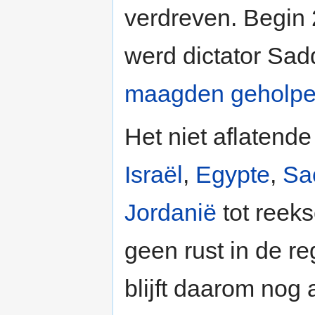
verdreven. Begin 
werd dictator Sa
maagden geholp
Het niet aflatende
Israël
,
Egypte
,
Sa
Jordanië
tot reek
geen rust in de re
blijft daarom nog