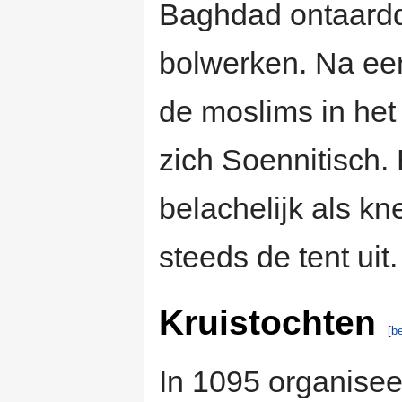
Baghdad ontaard
bolwerken. Na ee
de moslims in het 
zich Soennitisch.
belachelijk als k
steeds de tent uit.
Kruistochten
[
b
In 1095 organise