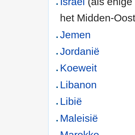
Israël
(als enige
het Midden-Oos
Jemen
Jordanië
Koeweit
Libanon
Libië
Maleisië
Marokko