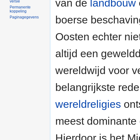
van de
landbouw
versie
Permanente
koppeling
boerse beschaving
Paginagegevens
Oosten echter nie
altijd een geweldd
wereldwijd voor v
belangrijkste rede
wereldreligies
ont
meest dominante e
Hierdoor is het M