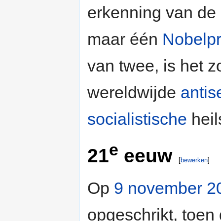
erkenning van de s
maar één
Nobelpr
van twee, is het z
wereldwijde
antis
socialistische
heil
e
21
eeuw
[
bewerken
]
Op
9 november 2
opgeschrikt, toen