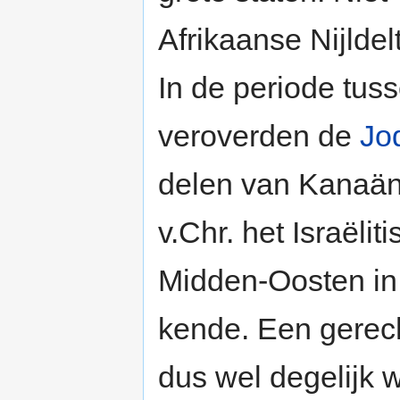
Afrikaanse Nijlde
In de periode tus
veroverden de
Jo
delen van Kanaän.
v.Chr. het Israëlit
Midden-Oosten in
kende. Een gerech
dus wel degelijk 