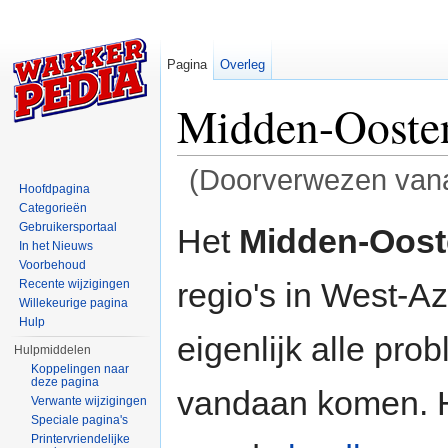
Pagina
Overleg
Midden-Ooste
(Doorverwezen van
Hoofdpagina
Ga naar:
navigatie
,
zoeken
Categorieën
Gebruikersportaal
Het
Midden-Oost
In het Nieuws
Voorbehoud
regio's in West-A
Recente wijzigingen
Willekeurige pagina
Hulp
eigenlijk alle pr
Hulpmiddelen
Koppelingen naar
deze pagina
vandaan komen. H
Verwante wijzigingen
Speciale pagina's
Printervriendelijke