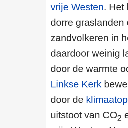
vrije Westen
. Het
dorre graslanden
zandvolkeren in he
daardoor weinig l
door de warmte oo
Linkse Kerk
beweer
door de
klimaato
uitstoot van CO
e
2