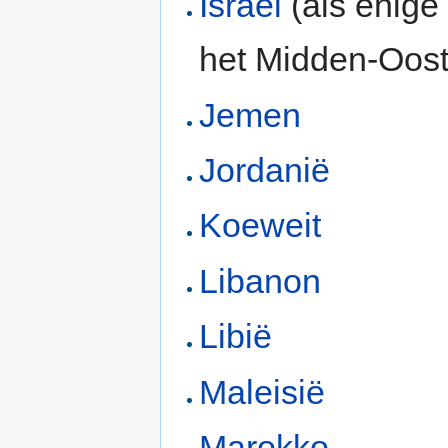
Israël
(als enige
het Midden-Oos
Jemen
Jordanië
Koeweit
Libanon
Libië
Maleisië
Marokko