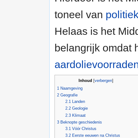
toneel van
politie
Helaas is het Mi
belangrijk omdat
aardolievoorrade
Inhoud
[
verbergen
]
1
Naamgeving
2
Geografie
2.1
Landen
2.2
Geologie
2.3
Klimaat
3
Beknopte geschiedenis
3.1
Vóór Christus
3.2
Eerste eeuwen na Christus