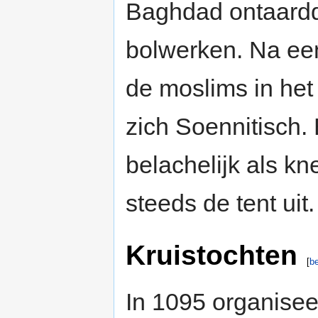
Baghdad ontaard
bolwerken. Na ee
de moslims in het 
zich Soennitisch.
belachelijk als k
steeds de tent uit.
Kruistochten
[
b
In 1095 organise