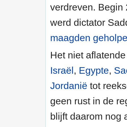
verdreven. Begin 
werd dictator Sa
maagden geholp
Het niet aflatende
Israël
,
Egypte
,
Sa
Jordanië
tot reek
geen rust in de re
blijft daarom nog