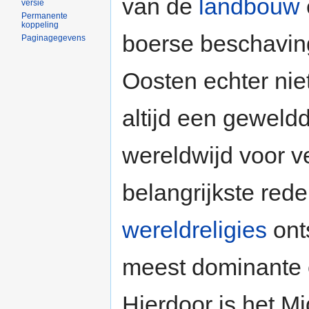
van de
landbouw
versie
Permanente
koppeling
boerse beschaving
Paginagegevens
Oosten echter nie
altijd een geweldd
wereldwijd voor v
belangrijkste rede
wereldreligies
ont
meest dominante e
Hierdoor is het M