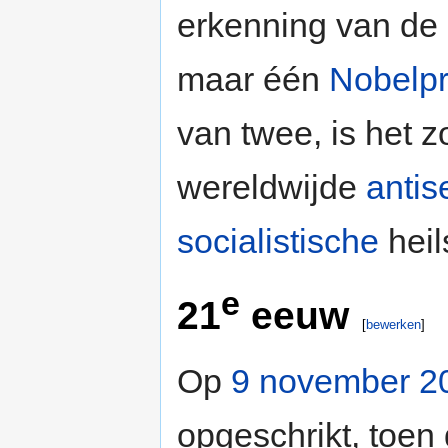
erkenning van de s
maar één
Nobelpr
van twee, is het z
wereldwijde
antis
socialistische
heil
e
21
eeuw
[
bewerken
]
Op
9 november 2
opgeschrikt, toen