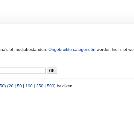
ina's of mediabestanden.
Ongebruikte categorieën
worden hier niet w
 50
) (
20
|
50
|
100
|
250
|
500
) bekijken.