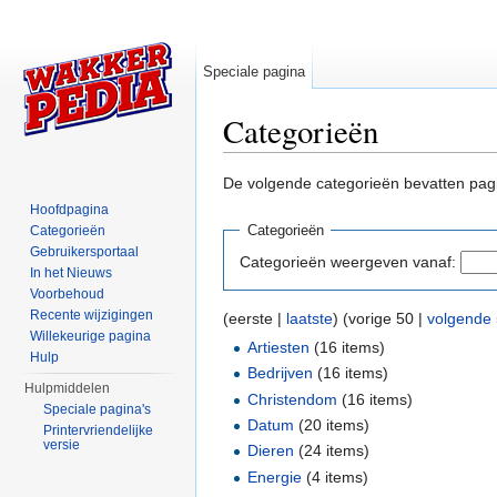
Speciale pagina
Categorieën
Ga naar:
navigatie
,
zoeken
De volgende categorieën bevatten pag
Hoofdpagina
Categorieën
Categorieën
Gebruikersportaal
Categorieën weergeven vanaf:
In het Nieuws
Voorbehoud
Recente wijzigingen
(eerste |
laatste
) (vorige 50 |
volgende
Willekeurige pagina
Artiesten
‏‎ (16 items)
Hulp
Bedrijven
‏‎ (16 items)
Hulpmiddelen
Christendom
‏‎ (16 items)
Speciale pagina's
Datum
‏‎ (20 items)
Printervriendelijke
versie
Dieren
‏‎ (24 items)
Energie
‏‎ (4 items)