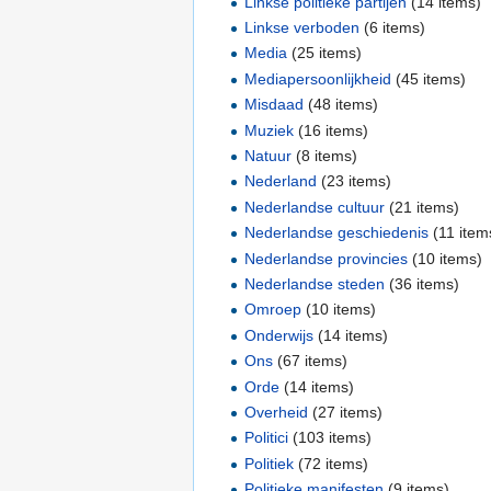
Linkse politieke partijen
‏‎ (14 items)
Linkse verboden
‏‎ (6 items)
Media
‏‎ (25 items)
Mediapersoonlijkheid
‏‎ (45 items)
Misdaad
‏‎ (48 items)
Muziek
‏‎ (16 items)
Natuur
‏‎ (8 items)
Nederland
‏‎ (23 items)
Nederlandse cultuur
‏‎ (21 items)
Nederlandse geschiedenis
‏‎ (11 ite
Nederlandse provincies
‏‎ (10 items)
Nederlandse steden
‏‎ (36 items)
Omroep
‏‎ (10 items)
Onderwijs
‏‎ (14 items)
Ons
‏‎ (67 items)
Orde
‏‎ (14 items)
Overheid
‏‎ (27 items)
Politici
‏‎ (103 items)
Politiek
‏‎ (72 items)
Politieke manifesten
‏‎ (9 items)