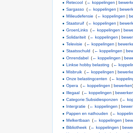
Retecool
‎
(
← koppelingen
|
bewerk
Sargasso
‎
(
← koppelingen
|
bewer
Milieudefensie
‎
(
← koppelingen
|
b
Staatsruif
‎
(
← koppelingen
|
bewer
GroenLinks
‎
(
← koppelingen
|
bewe
Solidariteit
‎
(
← koppelingen
|
bewe
Televisie
‎
(
← koppelingen
|
bewerk
Staatsschuld
‎
(
← koppelingen
|
bew
Onrendabel
‎
(
← koppelingen
|
bew
Linkse hobby belasting
‎
(
← koppeli
Misbruik
‎
(
← koppelingen
|
bewerk
Onze belastingcenten
‎
(
← koppelin
Opera
‎
(
← koppelingen
|
bewerken
Illegaal
‎
(
← koppelingen
|
bewerke
Categorie:Subsidiesponzen
‎
(
← kop
Intergratie
‎
(
← koppelingen
|
bewer
Pappen en nathouden
‎
(
← koppeli
Melkertbaan
‎
(
← koppelingen
|
bew
Bibliotheek
‎
(
← koppelingen
|
bewe