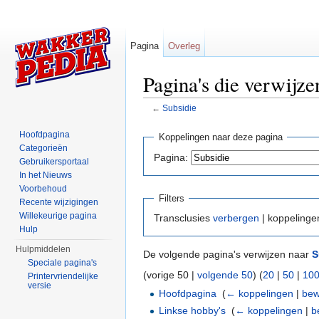
Pagina
Overleg
Pagina's die verwijze
←
Subsidie
Ga naar:
navigatie
,
zoeken
Hoofdpagina
Koppelingen naar deze pagina
Categorieën
Pagina:
Gebruikersportaal
In het Nieuws
Voorbehoud
Filters
Recente wijzigingen
Willekeurige pagina
Transclusies
verbergen
| koppeling
Hulp
Hulpmiddelen
De volgende pagina's verwijzen naar
S
Speciale pagina's
(vorige 50 |
volgende 50
) (
20
|
50
|
10
Printervriendelijke
versie
Hoofdpagina
‎
(
← koppelingen
|
bew
Linkse hobby's
‎
(
← koppelingen
|
b