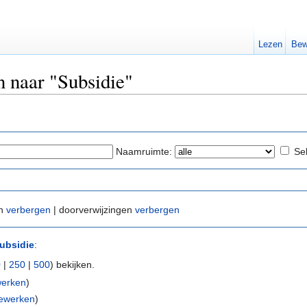
Lezen
Bew
n naar "Subsidie"
Naamruimte:
Se
en
verbergen
| doorverwijzingen
verbergen
ubsidie
:
0
|
250
|
500
) bekijken.
erken
)
ewerken
)