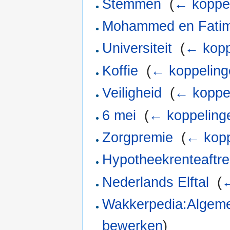
Stemmen
‎
(
← koppe
Mohammed en Fati
Universiteit
‎
(
← kopp
Koffie
‎
(
← koppeling
Veiligheid
‎
(
← koppe
6 mei
‎
(
← koppeling
Zorgpremie
‎
(
← kopp
Hypotheekrenteaftr
Nederlands Elftal
‎
(
←
Wakkerpedia:Algem
bewerken
)