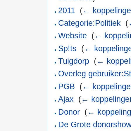
2011
‎
(
← koppeling
Categorie:Politiek
‎
(
Website
‎
(
← koppeli
Sp!ts
‎
(
← koppeling
Tuigdorp
‎
(
← koppel
Overleg gebruiker:S
PGB
‎
(
← koppeling
Ajax
‎
(
← koppelinge
Donor
‎
(
← koppelin
De Grote donorsho