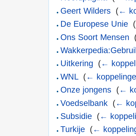
Geert Wilders
‎
(
← ko
De Europese Unie
‎
(
Ons Soort Mensen
‎
Wakkerpedia:Gebrui
Uitkering
‎
(
← koppel
WNL
‎
(
← koppeling
Onze jongens
‎
(
← k
Voedselbank
‎
(
← ko
Subsidie
‎
(
← koppel
Turkije
‎
(
← koppelin