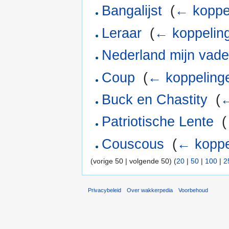
Bangalijst
‎
(
← koppe
Leraar
‎
(
← koppelin
Nederland mijn vade
Coup
‎
(
← koppeling
Buck en Chastity
‎
(
←
Patriotische Lente
‎
(
Couscous
‎
(
← koppe
(vorige 50 | volgende 50) (
20
|
50
|
100
|
2
Privacybeleid
Over wakkerpedia
Voorbehoud