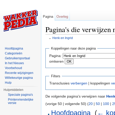
Pagina
Overleg
Pagina's die verwijzen 
←
Henk en Ingrid
Ga naar:
navigatie
,
zoeken
Koppelingen naar deze pagina
Hoofdpagina
Categorieën
Pagina:
Gebruikersportaal
omkeren
In het Nieuws
Voorbehoud
Recente wijzigingen
Filters
Willekeurige pagina
Hulp
Transclusies
verbergen
| koppelingen
ve
Hulpmiddelen
Speciale pagina's
De volgende pagina's verwijzen naar
Henk
Printervriendelijke
versie
(vorige 50 | volgende 50) (
20
|
50
|
100
|
2
Hoofdpagina
‎
(
← ko