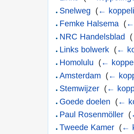
Snelweg
‎
(
← koppel
Femke Halsema
‎
(
←
NRC Handelsblad
‎
(
Links bolwerk
‎
(
← ko
Homolulu
‎
(
← koppe
Amsterdam
‎
(
← kopp
Stemwijzer
‎
(
← kopp
Goede doelen
‎
(
← k
Paul Rosenmöller
‎
(
Tweede Kamer
‎
(
← 