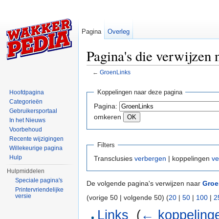
Pagina
Overleg
Pagina's die verwijzen
←
GroenLinks
Ga naar:
navigatie
,
zoeken
Koppelingen naar deze pagina
Hoofdpagina
Categorieën
Pagina:
Gebruikersportaal
omkeren
In het Nieuws
Voorbehoud
Recente wijzigingen
Filters
Willekeurige pagina
Hulp
Transclusies
verbergen
| koppelingen
ve
Hulpmiddelen
Speciale pagina's
De volgende pagina's verwijzen naar
Groe
Printervriendelijke
versie
(vorige 50 | volgende 50) (
20
|
50
|
100
|
2
Links
‎
(
← koppeling