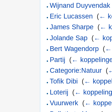
Wijnand Duyvendak
Eric Lucassen
‎
(
← k
James Sharpe
‎
(
← k
Jolande Sap
‎
(
← kop
Bert Wagendorp
‎
(
←
Partij
‎
(
← koppeling
Categorie:Natuur
‎
(
←
Tofik Dibi
‎
(
← koppel
Loterij
‎
(
← koppelin
Vuurwerk
‎
(
← koppe