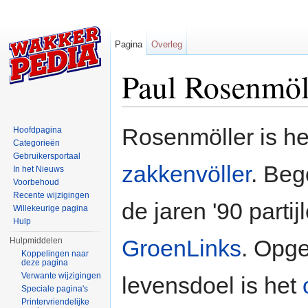
Pagina
Overleg
Paul Rosenmöl
Ga naar:
navigatie
,
zoeken
Rosenmöller is h
Hoofdpagina
Categorieën
Gebruikersportaal
zakkenvöller
. Be
In het Nieuws
Voorbehoud
Recente wijzigingen
de jaren '90 parti
Willekeurige pagina
Hulp
GroenLinks
. Opg
Hulpmiddelen
Koppelingen naar
deze pagina
Verwante wijzigingen
levensdoel is het
Speciale pagina's
Printervriendelijke