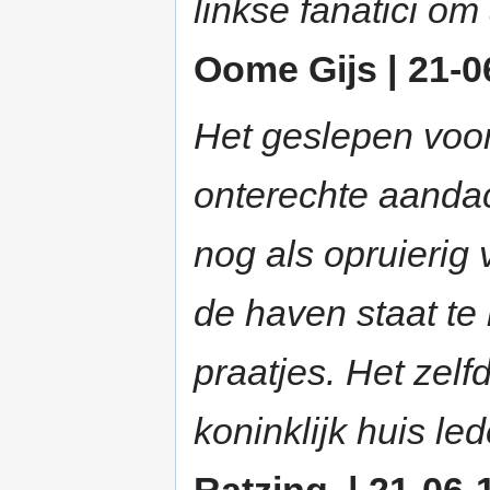
linkse fanatici om
Oome Gijs | 21-06
Het geslepen voorb
onterechte aandac
nog als opruierig 
de haven staat te
praatjes. Het zelf
koninklijk huis le