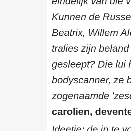
eindelijk van die v
Kunnen de Russen
Beatrix, Willem A
tralies zijn belan
gesleept? Die lui
bodyscanner, ze b
zogenaamde 'zesde
carolien, devente
Ideetje: de in te 