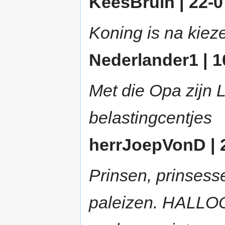
KeesBruin | 22-0
Koning is na kiezer
Nederlander1 | 1
Met die Opa zijn 
belastingcentjes
herrJoepVonD | 2
Prinsen, prinsess
paleizen. HALLO