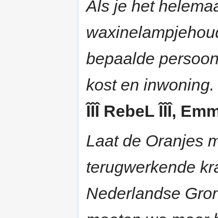
Als je het helemaa
waxinelampjehoude
bepaalde persoon t
kost en inwoning.
ÎÎÎ RebeL ÎÎÎ, Em
Laat de Oranjes m
terugwerkende kra
Nederlandse Grond