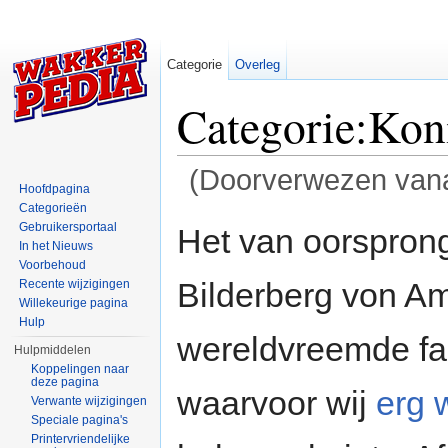
Categorie
Overleg
Categorie:Koni
(Doorverwezen van
Hoofdpagina
Ga naar:
navigatie
,
zoeken
Categorieën
Gebruikersportaal
Het van oorspro
In het Nieuws
Voorbehoud
Bilderberg von Am
Recente wijzigingen
Willekeurige pagina
Hulp
wereldvreemde fa
Hulpmiddelen
Koppelingen naar
deze pagina
waarvoor wij
erg 
Verwante wijzigingen
Speciale pagina's
Printervriendelijke