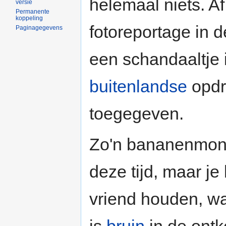
helemaal niets. A
versie
Permanente
koppeling
fotoreportage in 
Paginagegevens
een schandaaltje
buitenlandse
opdr
toegegeven.
Zo'n bananenmonar
deze tijd, maar je
vriend houden, wa
is
bruin
in de ontk