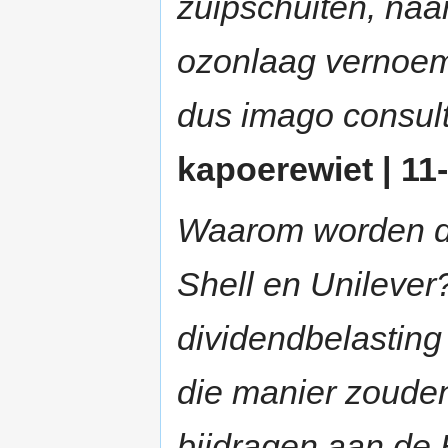
zuipschuiten, naar
ozonlaag vernoem
dus imago consul
kapoerewiet | 11-
Waarom worden de
Shell en Unilever
dividendbelasting
die manier zouden
bijdragen aan de