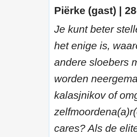
Piërke (gast) | 2
Je kunt beter stel
het enige is, waar
andere sloebers m
worden neergemaa
kalasjnikov of om
zelfmoordena(a)
cares? Als de elit