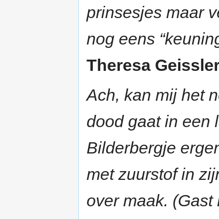
prinsesjes maar ve
nog eens “keuningi
Theresa Geissle
Ach, kan mij het n
dood gaat in een l
Bilderbergje ergen
met zuurstof in zi
over maak. (Gast 