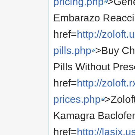
pricing.php
>Gene
Embarazo Reaccio
href=
http://zolof
pills.php
>Buy Che
Pills Without Pres
href=
http://zoloft.
prices.php
>Zolof
Kamagra Baclofen
href=
http://lasix