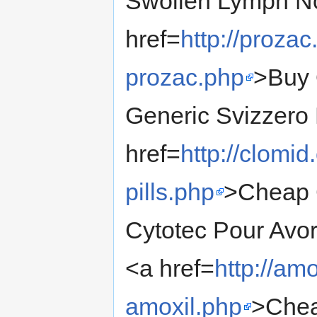
Swollen Lymph No
href=
http://proza
prozac.php
>Buy 
Generic Svizzero 
href=
http://clomi
pills.php
>Cheap C
Cytotec Pour Avor
<a href=
http://a
amoxil.php
>Chea