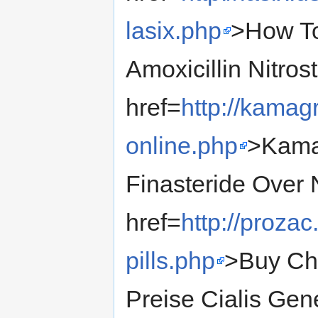
lasix.php
>How To
Amoxicillin Nitros
href=
http://kamag
online.php
>Kamag
Finasteride Over 
href=
http://proza
pills.php
>Buy Che
Preise Cialis Gen