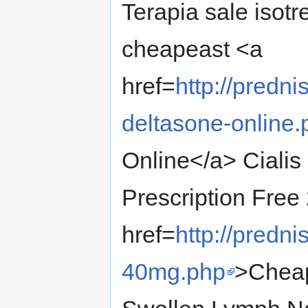
Terapia sale isotr
cheapeast <a
href=
http://predn
deltasone-online.
Online</a> Ciali
Prescription Free
href=
http://predn
40mg.php
>Cheap