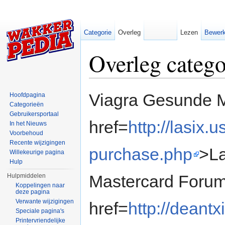
Categorie
Overleg
Lezen
Bewer
Overleg catego
Ga naar:
navigatie
,
zoeken
Viagra Gesunde 
Hoofdpagina
Categorieën
Gebruikersportaal
href=
http://lasix
In het Nieuws
Voorbehoud
Recente wijzigingen
purchase.php
>La
Willekeurige pagina
Hulp
Mastercard Forum
Hulpmiddelen
Koppelingen naar
deze pagina
Verwante wijzigingen
href=
http://deantx
Speciale pagina's
Printervriendelijke