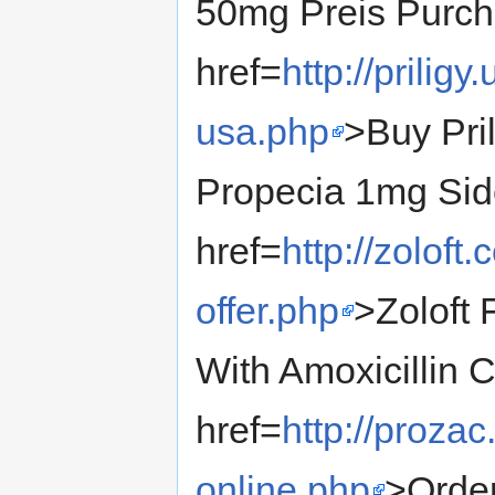
50mg Preis Purch
href=
http://prilig
usa.php
>Buy Pri
Propecia 1mg Sid
href=
http://zoloft
offer.php
>Zoloft 
With Amoxicillin 
href=
http://proza
online.php
>Orde