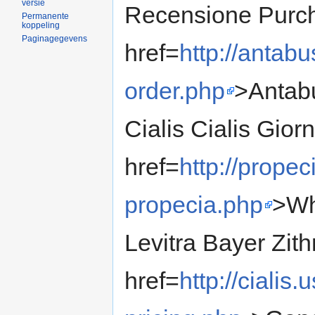
versie
Recensione Purc
Permanente
koppeling
Paginagegevens
href=
http://anta
order.php
>Antab
Cialis Cialis Gior
href=
http://prope
propecia.php
>Wh
Levitra Bayer Zi
href=
http://cialis