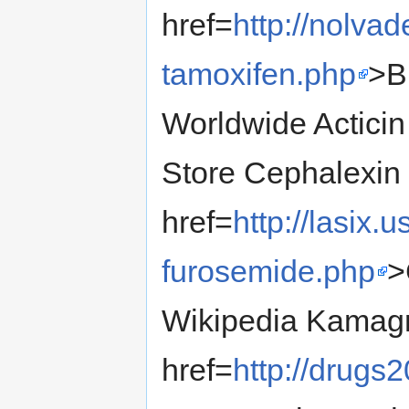
href=
http://nolv
tamoxifen.php
>B
Worldwide Actici
Store Cephalexin
href=
http://lasix
furosemide.php
>
Wikipedia Kamagr
href=
http://drugs