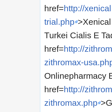
href=
http://xenic
trial.php
>Xenical
Turkei Cialis E Ta
href=
http://zith
zithromax-usa.ph
Onlinepharmacy E
href=
http://zithr
zithromax.php
>G