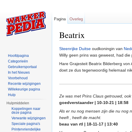
Pagina
Overleg
Beatrix
Ga naar:
navigatie
,
zoeken
Steenrijke
Duitse
oudkoningin van
Ned
Willy geen prins was geweest, had die
Hoofdpagina
Categorieën
Hare Grajesteit Beatrix Bilderberg vo
Gebruikersportaal
doet ze dus tegenwoordig helemaal niks
In het Nieuws
Voorbehoud
Recente wijzigingen
Willekeurige pagina
Hulp
Ze was met Prins Claus getrouwd, ook 
goedverstaander | 10-10-21 | 18:58
Hulpmiddelen
Koppelingen naar
Als er nu nog mensen zijn die nu nog 
deze pagina
heeft , heeft de macht.
Verwante wijzigingen
Speciale pagina's
beau van rtl | 18-11-17 | 13:40
Printervriendelijke