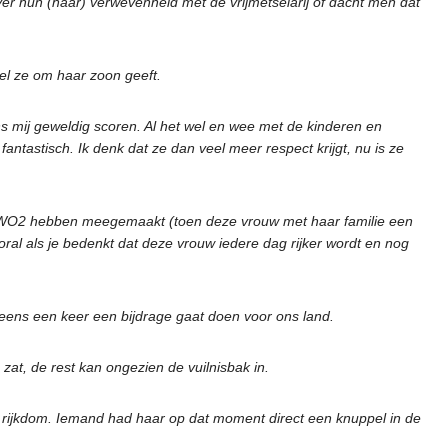
r hun (haar) verwevenheid met de vrijmetselarij of dacht men dat
eel ze om haar zoon geeft.
ns mij geweldig scoren. Al het wel en wee met de kinderen en
fantastisch. Ik denk dat ze dan veel meer respect krijgt, nu is ze
an WO2 hebben meegemaakt (toen deze vrouw met haar familie een
al als je bedenkt dat deze vrouw iedere dag rijker wordt en nog
 eens een keer een bijdrage gaat doen voor ons land.
at, de rest kan ongezien de vuilnisbak in.
 rijkdom. Iemand had haar op dat moment direct een knuppel in de