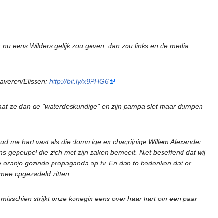
ea nu eens Wilders gelijk zou geven, dan zou links en de media
averen/Elissen:
http://bit.ly/x9PHG6
kas laat ze dan de "waterdeskundige" en zijn pampa slet maar dumpen
oud me hart vast als die dommige en chagrijnige Willem Alexander
s gepeupel die zich met zijn zaken bemoeit. Niet beseffend dat wij
ie oranje gezinde propaganda op tv. En dan te bedenken dat er
 mee opgezadeld zitten.
isschien strijkt onze konegin eens over haar hart om een paar