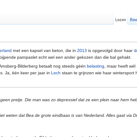
Lezen
Bew
erland
met een kapsel van beton, die in
2013
is opgevolgd door haar
d
 pijpende pampaslet echt wel een ander gekozen dan die bal gehakt.
n Amsberg-Bilderberg betaalt nog steeds géén
belasting
, maar heeft wé
. Ja, één keer per jaar in
Lech
staan te grijnzen wie haar wintersport
geen pretje. Die man was zo depressief dat ze een plein naar hem heb
niet weten dat Bea de grote eindbaas is van Nederland. Alles gaat vi