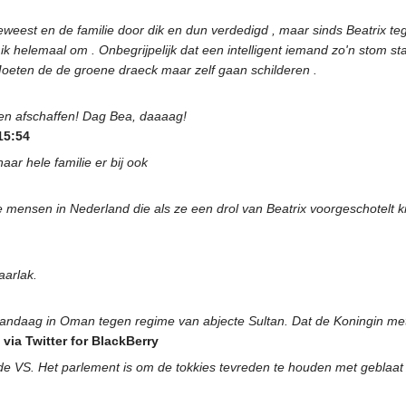
geweest en de familie door dik en dun verdedigd , maar sinds Beatrix te
 ik helemaal om . Onbegrijpelijk dat een intelligent iemand zo'n stom
Moeten de de groene draeck maar zelf gaan schilderen .
en afschaffen! Dag Bea, daaaag!
15:54
ar hele familie er bij ook
ie mensen in Nederland die als ze een drol van Beatrix voorgeschotelt k
aarlak.
aag in Oman tegen regime van abjecte Sultan. Dat de Koningin met di
via Twitter for BlackBerry
e VS. Het parlement is om de tokkies tevreden te houden met geblaat