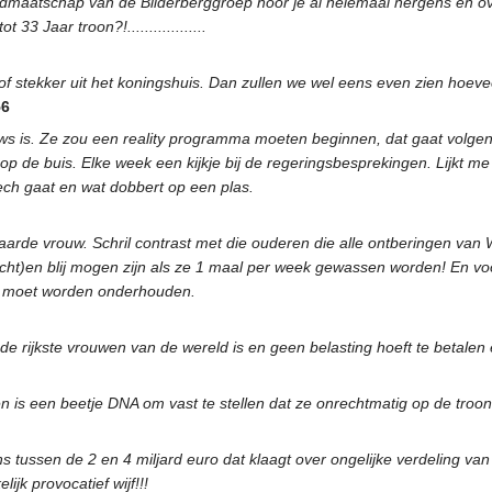
dmaatschap van de Bilderberggroep hoor je al helemaal nergens en ove
 33 Jaar troon?!..................
of stekker uit het koningshuis. Dan zullen we wel eens even zien hoev
56
ieuws is. Ze zou een reality programma moeten beginnen, dat gaat volge
op de buis. Elke week een kijkje bij de regeringsbesprekingen. Lijkt me 
ech gaat en wat dobbert op een plas.
aarde vrouw. Schril contrast met die ouderen die alle ontberingen v
ht)en blij mogen zijn als ze 1 maal per week gewassen worden! En voor
d moet worden onderhouden.
de rijkste vrouwen van de wereld is en geen belasting hoeft te betalen
is een beetje DNA om vast te stellen dat ze onrechtmatig op de troon z
ussen de 2 en 4 miljard euro dat klaagt over ongelijke verdeling van
jk provocatief wijf!!!