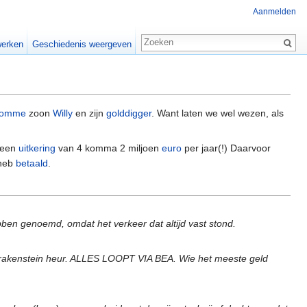
Aanmelden
erken
Geschiedenis weergeven
omme
zoon
Willy
en zijn
golddigger
. Want laten we wel wezen, als
l een
uitkering
van 4 komma 2 miljoen
euro
per jaar(!) Daarvoor
 heb
betaald
.
ben genoemd, omdat het verkeer dat altijd vast stond.
a Drakenstein heur. ALLES LOOPT VIA BEA. Wie het meeste geld