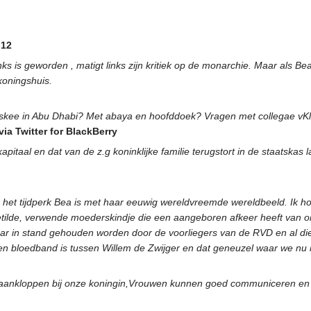
.12
ks is geworden , matigt links zijn kritiek op de monarchie. Maar als B
oningshuis.
oskee in Abu Dhabi? Met abaya en hoofddoek? Vragen met collegae vKl
ia Twitter for BlackBerry
 kapitaal en dat van de z.g koninklijke familie terugstort in de staats
s het tijdperk Bea is met haar eeuwig wereldvreemde wereldbeeld. Ik h
getilde, verwende moederskindje die een aangeboren afkeer heeft van on
 maar in stand gehouden worden door de voorliegers van de RVD en al d
 een bloedband is tussen Willem de Zwijger en dat geneuzel waar we nu
 aankloppen bij onze koningin,Vrouwen kunnen goed communiceren en m