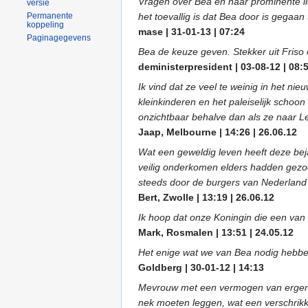
Vragen over Bea en haar prominente li
versie
Permanente
het toevallig is dat Bea door is gegaan tot
koppeling
mase | 31-01-13 | 07:24
Paginagegevens
Bea de keuze geven. Stekker uit Friso 
deministerpresident | 03-08-12 | 08:
Ik vind dat ze veel te weinig in het n
kleinkinderen en het paleiselijk schoon 
onzichtbaar behalve dan als ze naar L
Jaap, Melbourne | 14:26 | 26.06.12
Wat een geweldig leven heeft deze bej
veilig onderkomen elders hadden gezoc
steeds door de burgers van Nederlan
Bert, Zwolle | 13:19 | 26.06.12
Ik hoop dat onze Koningin die een van 
Mark, Rosmalen | 13:51 | 24.05.12
Het enige wat we van Bea nodig hebben 
Goldberg | 30-01-12 | 14:13
Mevrouw met een vermogen van ergens t
nek moeten leggen, wat een verschrikkeli