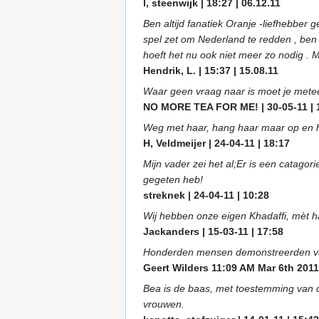
l, steenwijk | 18:27 | 06.12.11
Ben altijd fanatiek Oranje -liefhebber 
spel zet om Nederland te redden , ben
hoeft het nu ook niet meer zo nodig . 
Hendrik, L. | 15:37 | 15.08.11
Waar geen vraag naar is moet je mete
NO MORE TEA FOR ME! | 30-05-11 | 
Weg met haar, hang haar maar op en ha
H, Veldmeijer | 24-04-11 | 18:17
Mijn vader zei het al;Er is een catagor
gegeten heb!
streknek | 24-04-11 | 10:28
Wij hebben onze eigen Khadaffi, mèt h
Jackanders | 15-03-11 | 17:58
Honderden mensen demonstreerden vand
Geert Wilders 11:09 AM Mar 6th 2011 
Bea is de baas, met toestemming van d
vrouwen.