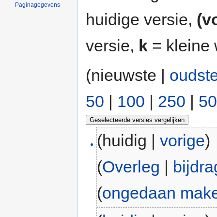
Paginagegevens
huidige versie,
(v
versie,
k
= kleine 
(nieuwste |
oudst
50
|
100
|
250
|
50
(huidig |
vorige
)
(
Overleg
|
bijdr
(
ongedaan mak