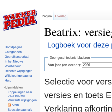
Pagina
Overleg
Beatrix: versi
Logboek voor deze 
Hoofdpagina
Ga naar:
navigatie
,
zoeken
Categorieën
Gebruikersportaal
Door geschiedenis bladeren
In het Nieuws
Van jaar (en eerder):
Voorbehoud
Recente wijzigingen
Willekeurige pagina
Selectie voor vers
Hulp
Hulpmiddelen
versies en toets
Koppelingen naar
deze pagina
Verwante wijzigingen
Atom
Verklaring afkort
Speciale pagina's