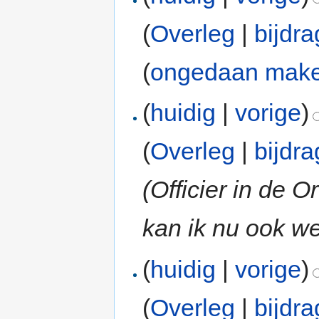
(
Overleg
|
bijdr
(
ongedaan mak
(
huidig
|
vorige
)
(
Overleg
|
bijdr
(Officier in de
kan ik nu ook we
(
huidig
|
vorige
)
(
Overleg
|
bijdr