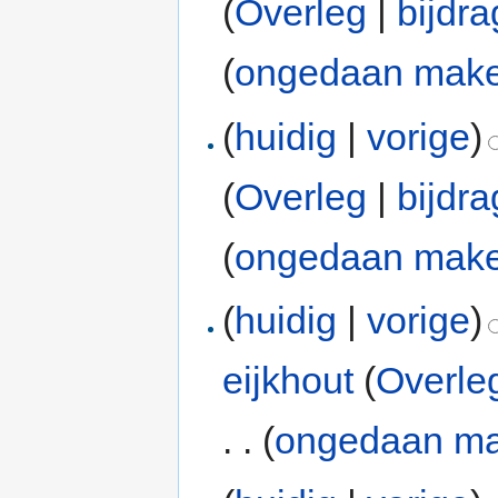
(
Overleg
|
bijdr
(
ongedaan mak
(
huidig
|
vorige
)
(
Overleg
|
bijdr
(
ongedaan mak
(
huidig
|
vorige
)
eijkhout
(
Overle
. .
(
ongedaan m