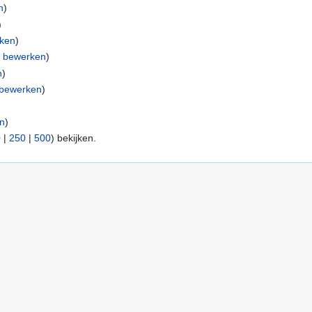
n
)
)
ken
)
|
bewerken
)
n
)
bewerken
)
n
)
0
|
250
|
500
) bekijken.