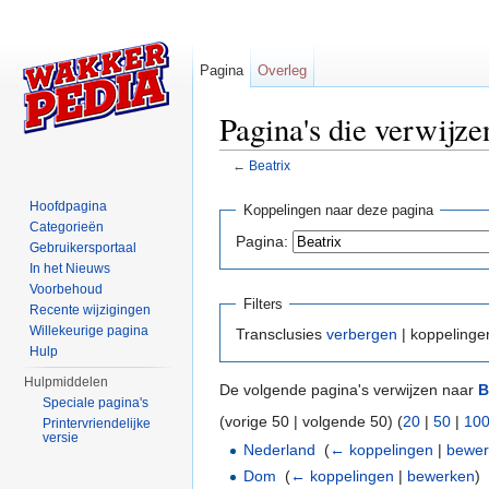
Pagina
Overleg
Pagina's die verwijze
←
Beatrix
Ga naar:
navigatie
,
zoeken
Hoofdpagina
Koppelingen naar deze pagina
Categorieën
Pagina:
Gebruikersportaal
In het Nieuws
Voorbehoud
Filters
Recente wijzigingen
Willekeurige pagina
Transclusies
verbergen
| koppeling
Hulp
Hulpmiddelen
De volgende pagina's verwijzen naar
B
Speciale pagina's
(vorige 50 | volgende 50) (
20
|
50
|
10
Printervriendelijke
versie
Nederland
‎
(
← koppelingen
|
bewe
Dom
‎
(
← koppelingen
|
bewerken
)