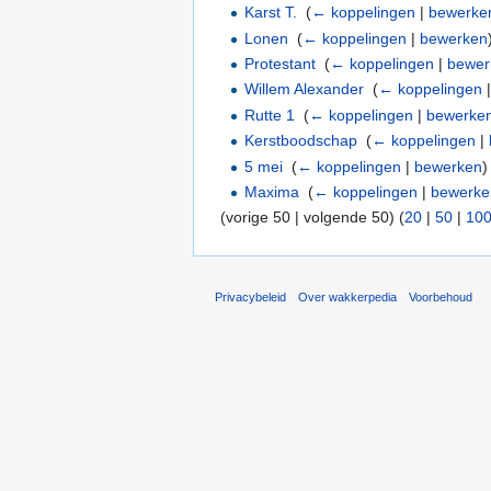
Karst T.
‎
(
← koppelingen
|
bewerke
Lonen
‎
(
← koppelingen
|
bewerken
Protestant
‎
(
← koppelingen
|
bewer
Willem Alexander
‎
(
← koppelingen
Rutte 1
‎
(
← koppelingen
|
bewerke
Kerstboodschap
‎
(
← koppelingen
|
5 mei
‎
(
← koppelingen
|
bewerken
)
Maxima
‎
(
← koppelingen
|
bewerke
(vorige 50 | volgende 50) (
20
|
50
|
10
Privacybeleid
Over wakkerpedia
Voorbehoud