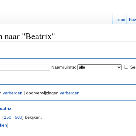
Lezen
Bew
n naar "Beatrix"
Naamruimte:
Se
en
verbergen
| doorverwijzingen
verbergen
eatrix
:
0
|
250
|
500
) bekijken.
rken
)