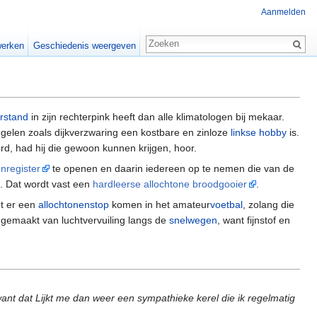
Aanmelden
erken
Geschiedenis weergeven
rstand
in zijn rechterpink heeft dan alle klimatologen bij mekaar.
gelen zoals dijkverzwaring een kostbare en zinloze
linkse hobby
is.
d, had hij die gewoon kunnen krijgen, hoor.
nregister
te openen en daarin iedereen op te nemen die van de
t. Dat wordt vast een
hardleerse allochtone broodgooier
.
t er een
allochtonenstop
komen in het amateur
voetbal
, zolang die
 gemaakt van luchtvervuiling langs de
snelwegen
, want fijnstof en
ant dat Lijkt me dan weer een sympathieke kerel die ik regelmatig