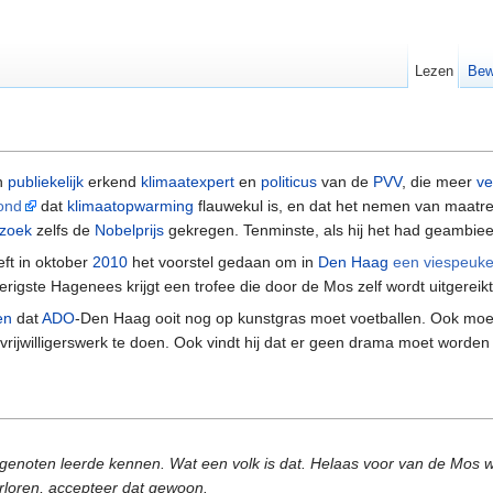
Lezen
Bew
en
publiekelijk
erkend
klimaatexpert
en
politicus
van de
PVV
, die meer
ve
ond
dat
klimaatopwarming
flauwekul is, en dat het nemen van maatre
zoek
zelfs de
Nobelprijs
gekregen. Tenminste, als hij het had geambieer
ft in oktober
2010
het voorstel gedaan om in
Den Haag
een viespeuke
igste Hagenees krijgt een trofee die door de Mos zelf wordt uitgereik
en
dat
ADO
-Den Haag ooit nog op kunstgras moet voetballen. Ook moe
ijwilligerswerk te doen. Ook vindt hij dat er geen drama moet worden
j genoten leerde kennen. Wat een volk is dat. Helaas voor van de Mos w
rloren, accepteer dat gewoon.