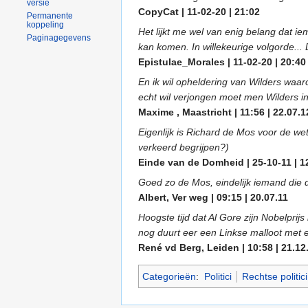
versie
CopyCat | 11-02-20 | 21:02
Permanente
koppeling
Het lijkt me wel van enig belang dat i
Paginagegevens
kan komen. In willekeurige volgorde...
Epistulae_Morales | 11-02-20 | 20:40
En ik wil opheldering van Wilders waar
echt wil verjongen moet men Wilders in
Maxime , Maastricht | 11:56 | 22.07.1
Eigenlijk is Richard de Mos voor de we
verkeerd begrijpen?)
Einde van de Domheid | 25-10-11 | 1
Goed zo de Mos, eindelijk iemand die da
Albert, Ver weg | 09:15 | 20.07.11
Hoogste tijd dat Al Gore zijn Nobelpri
nog duurt eer een Linkse malloot met e
René vd Berg, Leiden | 10:58 | 21.12
Categorieën
:
Politici
Rechtse politici