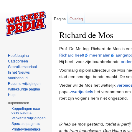
Pagina
Overleg
Richard de Mos
Ga naar:
navigatie
,
zoeken
Prof. Dr. Mr. Ing. Richard de Mos is e
Richard heeft
meermalen
aangeto
Hoofdpagina
Categorieën
Hij heeft voor zijn baanbrekende
onder
Gebruikersportaal
Voormalig diplomadirecteur de Mos hee
In het Nieuws
stad een smerige bende maakt. De smer
Voorbehoud
Recente wijzigingen
Verder wil de Mos het wettelijk
verbied
Willekeurige pagina
papa-
zwartjoekels
het verdommen om vr
Hulp
roet zijn volgens hem niet ongezond.
Hulpmiddelen
Koppelingen naar
deze pagina
Verwante wijzigingen
Speciale pagina's
Ik heb de mos gestemd, totdat ik parti
Printervriendelijke
in de tram tegenkwam. Den Haag is ve