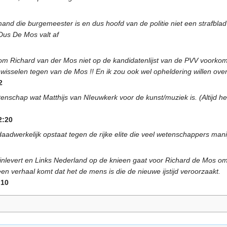
emand die burgemeester is en dus hoofd van de politie niet een strafbl
 Dus De Mos valt af
om Richard van der Mos niet op de kandidatenlijst van de PVV voorkomt
wisselen tegen van de Mos !! En ik zou ook wel opheldering willen over 
2
tenschap wat Matthijs van NIeuwkerk voor de kunst/muziek is. (Altijd h
2:20
adwerkelijk opstaat tegen de rijke elite die veel wetenschappers manipu
js inlevert en Links Nederland op de knieen gaat voor Richard de Mos 
en verhaal komt dat het de mens is die de nieuwe ijstijd veroorzaakt.
.10