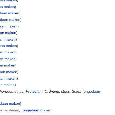
aan maken
)
an maken
)
daan maken
)
daan maken
)
aan maken
)
an maken
)
an maken
)
aan maken
)
an maken
)
an maken
)
an maken
)
aan maken
)
aan maken
)
an maken
)
hernoemd naar
Protestant
: Ordnung. Muss. Sein.)
(
ongedaan
daan maken
)
e Gristenen
)
(
ongedaan maken
)