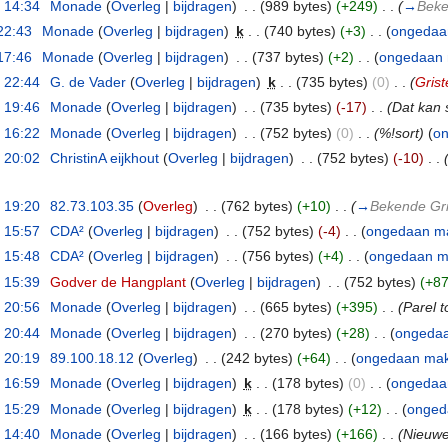
 14:34
‎
Monade
(
Overleg
|
bijdragen
)
‎
. .
(989 bytes)
(+249)
‎
. .
(
→
Beke
22:43
‎
Monade
(
Overleg
|
bijdragen
)
‎
k
. .
(740 bytes)
(+3)
‎
. .
(
ongedaa
17:46
‎
Monade
(
Overleg
|
bijdragen
)
‎
. .
(737 bytes)
(+2)
‎
. .
(
ongedaan
 22:44
‎
G. de Vader
(
Overleg
|
bijdragen
)
‎
k
. .
(735 bytes)
(0)
‎
. .
(
Grist
 19:46
‎
Monade
(
Overleg
|
bijdragen
)
‎
. .
(735 bytes)
(-17)
‎
. .
(Dat kan s
 16:22
‎
Monade
(
Overleg
|
bijdragen
)
‎
. .
(752 bytes)
(0)
‎
. .
(%!sort)
(
o
 20:02
‎
ChristinA eijkhout
(
Overleg
|
bijdragen
)
‎
. .
(752 bytes)
(-10)
‎
. .
 19:20
‎
82.73.103.35
(
Overleg
)
‎
. .
(762 bytes)
(+10)
‎
. .
(
→
Bekende Gr
 15:57
‎
CDA²
(
Overleg
|
bijdragen
)
‎
. .
(752 bytes)
(-4)
‎
. .
(
ongedaan m
 15:48
‎
CDA²
(
Overleg
|
bijdragen
)
‎
. .
(756 bytes)
(+4)
‎
. .
(
ongedaan 
 15:39
‎
Godver de Hangplant
(
Overleg
|
bijdragen
)
‎
. .
(752 bytes)
(+87
 20:56
‎
Monade
(
Overleg
|
bijdragen
)
‎
. .
(665 bytes)
(+395)
‎
. .
(Parel 
 20:44
‎
Monade
(
Overleg
|
bijdragen
)
‎
. .
(270 bytes)
(+28)
‎
. .
(
ongeda
 20:19
‎
89.100.18.12
(
Overleg
)
‎
. .
(242 bytes)
(+64)
‎
. .
(
ongedaan ma
 16:59
‎
Monade
(
Overleg
|
bijdragen
)
‎
k
. .
(178 bytes)
(0)
‎
. .
(
ongedaa
 15:29
‎
Monade
(
Overleg
|
bijdragen
)
‎
k
. .
(178 bytes)
(+12)
‎
. .
(
onged
 14:40
‎
Monade
(
Overleg
|
bijdragen
)
‎
. .
(166 bytes)
(+166)
‎
. .
(Nieuwe