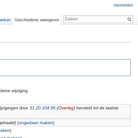
Aanmelden
erken
Geschiedenis weergeven
leine wijziging
ijzigingen door
31.20.104.95
(
Overleg
) hersteld tot de laatste
gehaald)
(
ongedaan maken
)
maken
)