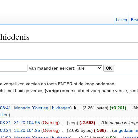
Lezen
Bew
chiedenis
Van maand (en eerder):
e te vergelijken versies en toets ENTER of de knop onderaan.
hil met huidige versie,
(vorige)
= verschil met voorgaande versie,
k
= k
 08:41
‎
Monade
(
Overleg
|
bijdragen
)
‎
k
. .
(3.261 bytes)
(+3.261)
‎
. .
(W
aken
)
 03:31
‎
31.20.104.95
(
Overleg
)
‎
. .
(leeg)
(-2.693)
‎
. .
(De pagina is leeg
 03:24
‎
31.20.104.95
(
Overleg
)
‎
. .
(2.693 bytes)
(-568)
‎
. .
(
ongedaan 