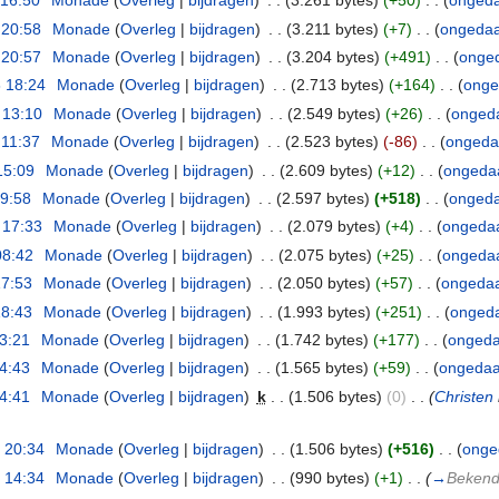
 16:50
‎
Monade
(
Overleg
|
bijdragen
)
‎
. .
(3.261 bytes)
(+50)
‎
. .
(
onged
 20:58
‎
Monade
(
Overleg
|
bijdragen
)
‎
. .
(3.211 bytes)
(+7)
‎
. .
(
ongeda
 20:57
‎
Monade
(
Overleg
|
bijdragen
)
‎
. .
(3.204 bytes)
(+491)
‎
. .
(
onge
 18:24
‎
Monade
(
Overleg
|
bijdragen
)
‎
. .
(2.713 bytes)
(+164)
‎
. .
(
onge
 13:10
‎
Monade
(
Overleg
|
bijdragen
)
‎
. .
(2.549 bytes)
(+26)
‎
. .
(
onged
 11:37
‎
Monade
(
Overleg
|
bijdragen
)
‎
. .
(2.523 bytes)
(-86)
‎
. .
(
ongeda
15:09
‎
Monade
(
Overleg
|
bijdragen
)
‎
. .
(2.609 bytes)
(+12)
‎
. .
(
ongeda
09:58
‎
Monade
(
Overleg
|
bijdragen
)
‎
. .
(2.597 bytes)
(+518)
‎
. .
(
onged
 17:33
‎
Monade
(
Overleg
|
bijdragen
)
‎
. .
(2.079 bytes)
(+4)
‎
. .
(
ongeda
08:42
‎
Monade
(
Overleg
|
bijdragen
)
‎
. .
(2.075 bytes)
(+25)
‎
. .
(
ongeda
17:53
‎
Monade
(
Overleg
|
bijdragen
)
‎
. .
(2.050 bytes)
(+57)
‎
. .
(
ongeda
18:43
‎
Monade
(
Overleg
|
bijdragen
)
‎
. .
(1.993 bytes)
(+251)
‎
. .
(
onged
23:21
‎
Monade
(
Overleg
|
bijdragen
)
‎
. .
(1.742 bytes)
(+177)
‎
. .
(
onged
14:43
‎
Monade
(
Overleg
|
bijdragen
)
‎
. .
(1.565 bytes)
(+59)
‎
. .
(
ongeda
14:41
‎
Monade
(
Overleg
|
bijdragen
)
‎
k
. .
(1.506 bytes)
(0)
‎
. .
(
Christen
 20:34
‎
Monade
(
Overleg
|
bijdragen
)
‎
. .
(1.506 bytes)
(+516)
‎
. .
(
onge
 14:34
‎
Monade
(
Overleg
|
bijdragen
)
‎
. .
(990 bytes)
(+1)
‎
. .
(
→
Bekend