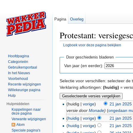
Pagina
Overleg
Protestant: versieges
Logboek voor deze pagina bekijken
Ga naar:
navigatie
,
zoeken
Hoofdpagina
Door geschiedenis bladeren
Categorieën
Van jaar (en eerder):
Gebruikersportaal
In het Nieuws
Voorbehoud
Selectie voor verschillen: selecteer d
Recente wijzigingen
Verklaring afkortingen:
(huidig)
= versc
Willekeurige pagina
Hulp
(huidig |
vorige
)
21 jan 2025
Hulpmiddelen
Koppelingen naar
versie door
Monade
)
(
ongedaan m
deze pagina
(
huidig
|
vorige
)
21 jan 2025
Verwante wijzigingen
Atom
(
huidig
|
vorige
)
21 jan 2025
Speciale pagina's