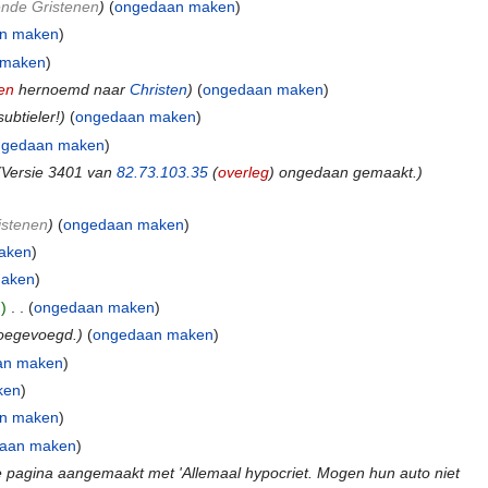
nde Gristenen
)
(
ongedaan maken
)
n maken
)
 maken
)
en
hernoemd naar
Christen
)
(
ongedaan maken
)
ubtieler!)
(
ongedaan maken
)
ngedaan maken
)
(Versie 3401 van
82.73.103.35
(
overleg
) ongedaan gemaakt.)
istenen
)
(
ongedaan maken
)
aken
)
maken
)
)
‎
. .
(
ongedaan maken
)
toegevoegd.)
(
ongedaan maken
)
an maken
)
ken
)
n maken
)
aan maken
)
 pagina aangemaakt met 'Allemaal hypocriet. Mogen hun auto niet