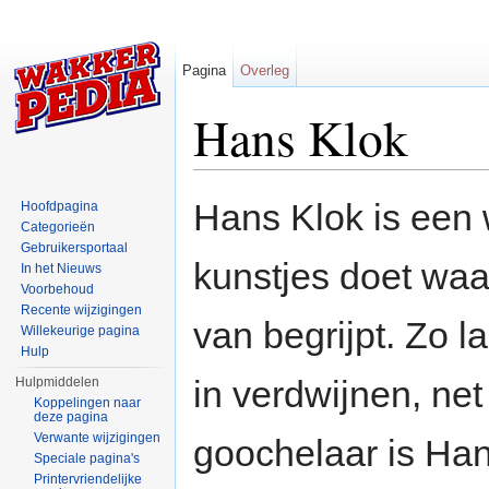
Pagina
Overleg
Hans Klok
Ga naar:
navigatie
,
zoeken
Hans Klok is een
Hoofdpagina
Categorieën
Gebruikersportaal
kunstjes doet wa
In het Nieuws
Voorbehoud
Recente wijzigingen
van begrijpt. Zo l
Willekeurige pagina
Hulp
in verdwijnen, net
Hulpmiddelen
Koppelingen naar
deze pagina
Verwante wijzigingen
goochelaar is Ha
Speciale pagina's
Printervriendelijke