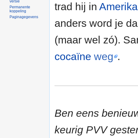
versie
trad hij in
Amerika
Permanente
koppeling
Paginagegevens
anders word je da
(maar wel zó). 
cocaïne
weg
.
Ben eens benieuw
keurig PVV gestem