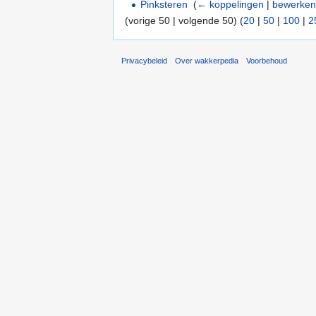
Pinksteren
‎
(
← koppelingen
|
bewerke
(vorige 50 | volgende 50) (
20
|
50
|
100
|
2
Privacybeleid
Over wakkerpedia
Voorbehoud