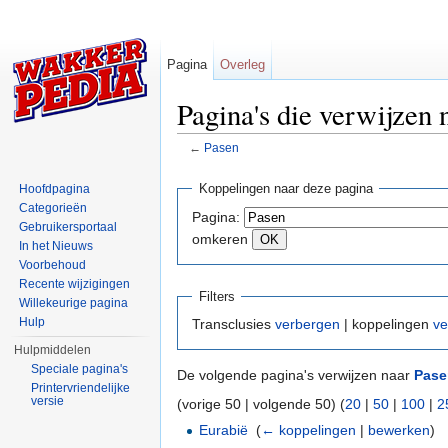
Pagina
Overleg
Pagina's die verwijzen 
←
Pasen
Ga naar:
navigatie
,
zoeken
Koppelingen naar deze pagina
Hoofdpagina
Categorieën
Pagina:
Gebruikersportaal
omkeren
In het Nieuws
Voorbehoud
Recente wijzigingen
Filters
Willekeurige pagina
Hulp
Transclusies
verbergen
| koppelingen
ve
Hulpmiddelen
Speciale pagina's
De volgende pagina's verwijzen naar
Pase
Printervriendelijke
versie
(vorige 50 | volgende 50) (
20
|
50
|
100
|
2
Eurabië
‎
(
← koppelingen
|
bewerken
)