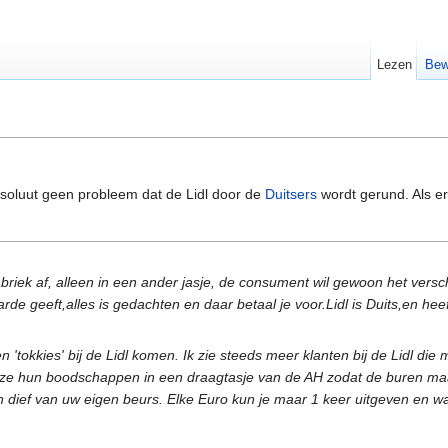
Lezen
Bew
absoluut geen probleem dat de Lidl door de
Duitsers
wordt gerund. Als er 
riek af, alleen in een ander jasje, de consument wil gewoon het versc
rde geeft,alles is gedachten en daar betaal je voor.Lidl is Duits,en he
n 'tokkies' bij de Lidl komen. Ik zie steeds meer klanten bij de Lidl 
en ze hun boodschappen in een draagtasje van de AH zodat de buren m
dief van uw eigen beurs. Elke Euro kun je maar 1 keer uitgeven en waar