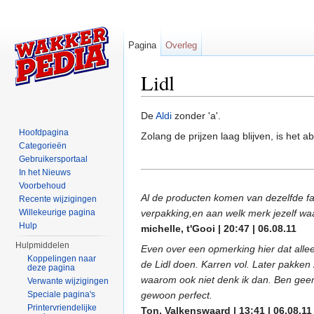
Pagina
Overleg
Lidl
Ga naar:
navigatie
,
zoeken
De
Aldi
zonder 'a'.
Hoofdpagina
Zolang de prijzen laag blijven, is het 
Categorieën
Gebruikersportaal
In het Nieuws
Voorbehoud
Al de producten komen van dezelfde fab
Recente wijzigingen
Willekeurige pagina
verpakking,en aan welk merk jezelf waa
Hulp
michelle, t'Gooi | 20:47 | 06.08.11
Hulpmiddelen
Even over een opmerking hier dat allee
Koppelingen naar
de Lidl doen. Karren vol. Later pakk
deze pagina
waarom ook niet denk ik dan. Ben geen 
Verwante wijzigingen
Speciale pagina's
gewoon perfect.
Printervriendelijke
Ton, Valkenswaard | 13:41 | 06.08.11