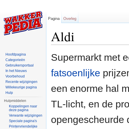
Pagina
Overleg
Aldi
Ga naar:
navigatie
,
zoeken
Supermarkt met e
Hoofdpagina
Categorieën
Gebruikersportaal
fatsoenlijke
prijze
In het Nieuws
Voorbehoud
Recente wijzigingen
een enorme hal me
Willekeurige pagina
Hulp
TL-licht, en de pro
Hulpmiddelen
Koppelingen naar
deze pagina
Verwante wijzigingen
opengescheurde d
Speciale pagina's
Printervriendelijke