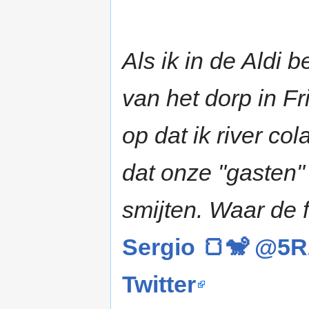
Als ik in de Aldi 
van het dorp in Fr
op dat ik river col
dat onze "gasten"
smijten. Waar de 
Sergio 🍞🐒 @5Rz
Twitter