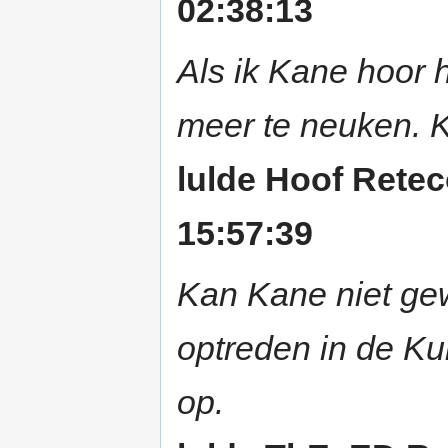
02:38:13
Als ik Kane hoor h
meer te neuken. K
lulde Hoof Rete
15:57:39
Kan Kane niet ge
optreden in de Kui
op.