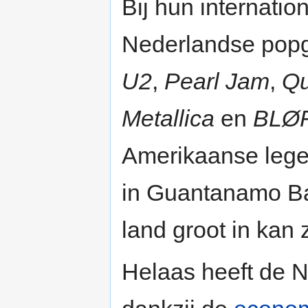
Bij hun internatio
Nederlandse pop
U2
,
Pearl Jam
,
Q
Metallica
en
BLØ
Amerikaanse lege
in Guantanamo Ba
land groot in kan 
Helaas heeft de 