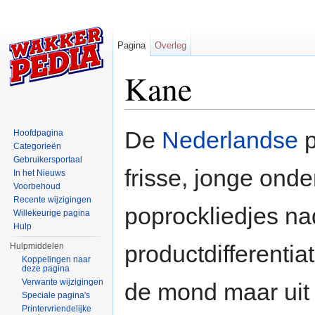
Pagina
Overleg
Kane
Ga naar:
navigatie
,
zoeken
De
Nederlandse
p
Hoofdpagina
Categorieën
Gebruikersportaal
frisse, jonge on
In het Nieuws
Voorbehoud
Recente wijzigingen
poprockliedjes n
Willekeurige pagina
Hulp
productdifferentia
Hulpmiddelen
Koppelingen naar
deze pagina
Verwante wijzigingen
de mond maar uit
Speciale pagina's
Printervriendelijke