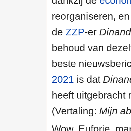
dankzij de
econom
reorganiseren, en
de
ZZP
-er
Dinand
behoud van dezelf
beste nieuwsberi
2021
is dat
Dinan
heeft uitgebracht m
(Vertaling:
Mijn ab
Wow. Euforie, man!