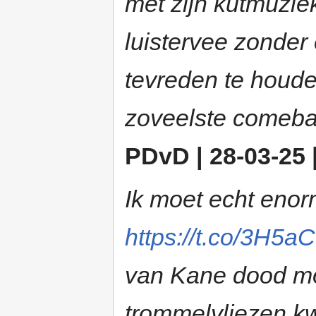
met zijn kutmuzie
luistervee zonder
tevreden te houde
zoveelste comeba
PDvD | 28-03-25 
Ik moet echt en
https://t.co/3H5
van Kane dood mo
trommelvliezen kw