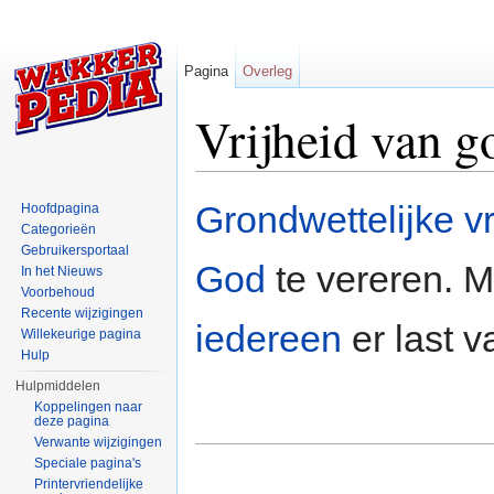
Pagina
Overleg
Vrijheid van g
Ga naar:
navigatie
,
zoeken
Grondwettelijke
v
Hoofdpagina
Categorieën
Gebruikersportaal
God
te vereren. M
In het Nieuws
Voorbehoud
Recente wijzigingen
iedereen
er last v
Willekeurige pagina
Hulp
Hulpmiddelen
Koppelingen naar
deze pagina
Verwante wijzigingen
Speciale pagina's
Printervriendelijke