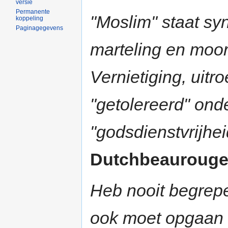
versie
Permanente
"Moslim" staat sy
koppeling
Paginagegevens
marteling en moor
Vernietiging, uit
"getolereerd" on
"godsdienstvrijhei
Dutchbeaurouge |
Heb nooit begrep
ook moet opgaan 