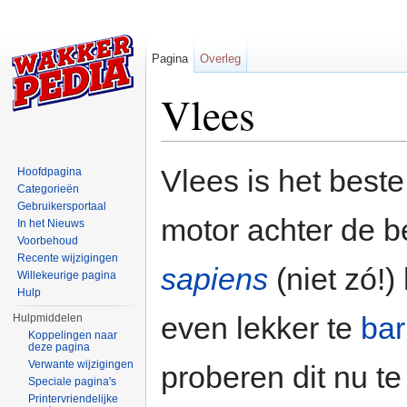
Pagina
Overleg
Vlees
Ga naar:
navigatie
,
zoeken
Vlees is het beste
Hoofdpagina
Categorieën
Gebruikersportaal
motor achter de b
In het Nieuws
Voorbehoud
Recente wijzigingen
sapiens
(niet zó!)
Willekeurige pagina
Hulp
even lekker te
ba
Hulpmiddelen
Koppelingen naar
deze pagina
Verwante wijzigingen
proberen dit nu t
Speciale pagina's
Printervriendelijke