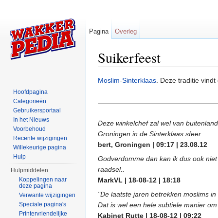
Pagina
Overleg
Suikerfeest
Ga naar:
navigatie
,
zoeken
Moslim
-
Sinterklaas
. Deze traditie vind
Hoofdpagina
Categorieën
Gebruikersportaal
In het Nieuws
Deze winkelchef zal wel van buitenlands
Voorbehoud
Groningen in de Sinterklaas sfeer.
Recente wijzigingen
bert, Groningen | 09:17 | 23.08.12
Willekeurige pagina
Hulp
Godverdomme dan kan ik dus ook niet n
raadsel..
Hulpmiddelen
Koppelingen naar
MarkVL | 18-08-12 | 18:18
deze pagina
"De laatste jaren betrekken moslims in
Verwante wijzigingen
Speciale pagina's
Dat is wel een hele subtiele manier om
Printervriendelijke
Kabinet Rutte | 18-08-12 | 09:22