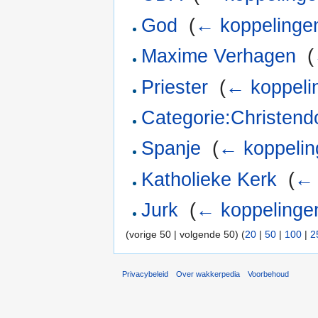
God
‎
(
← koppelinge
Maxime Verhagen
‎
(
Priester
‎
(
← koppeli
Categorie:Christen
Spanje
‎
(
← koppelin
Katholieke Kerk
‎
(
← 
Jurk
‎
(
← koppelinge
(vorige 50 | volgende 50) (
20
|
50
|
100
|
2
Privacybeleid
Over wakkerpedia
Voorbehoud