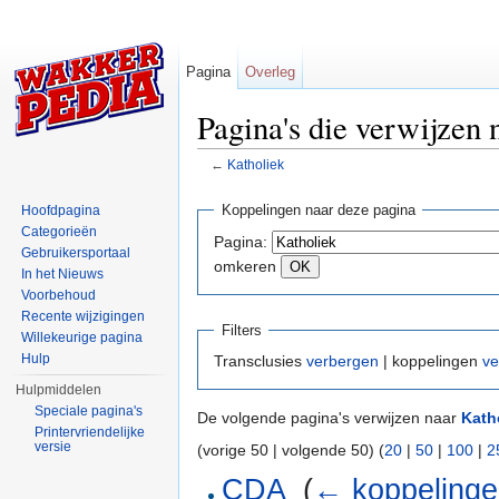
Pagina
Overleg
Pagina's die verwijzen 
←
Katholiek
Ga naar:
navigatie
,
zoeken
Koppelingen naar deze pagina
Hoofdpagina
Categorieën
Pagina:
Gebruikersportaal
omkeren
In het Nieuws
Voorbehoud
Recente wijzigingen
Filters
Willekeurige pagina
Hulp
Transclusies
verbergen
| koppelingen
ve
Hulpmiddelen
Speciale pagina's
De volgende pagina's verwijzen naar
Kath
Printervriendelijke
versie
(vorige 50 | volgende 50) (
20
|
50
|
100
|
2
CDA
‎
(
← koppeling