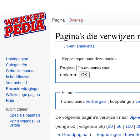
Pagina
Overleg
Pagina's die verwijzen 
←
Jip-en-janneketaal
Ga naar:
navigatie
,
zoeken
Koppelingen naar deze pagina
Hoofdpagina
Categorieën
Pagina:
Gebruikersportaal
omkeren
In het Nieuws
Voorbehoud
Recente wijzigingen
Filters
Willekeurige pagina
Hulp
Transclusies
verbergen
| koppelingen
ve
Hulpmiddelen
Speciale pagina's
De volgende pagina's verwijzen naar
Jip-
Printervriendelijke
versie
(vorige 50 | volgende 50) (
20
|
50
|
100
|
2
Hoofdpagina
‎
(
← koppelingen
|
bewerk