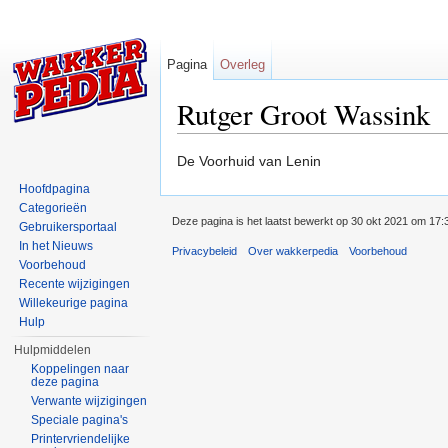
Pagina
Overleg
Rutger Groot Wassink
Ga naar:
navigatie
,
zoeken
De Voorhuid van Lenin
Hoofdpagina
Categorieën
Deze pagina is het laatst bewerkt op 30 okt 2021 om 17:
Gebruikersportaal
In het Nieuws
Privacybeleid
Over wakkerpedia
Voorbehoud
Voorbehoud
Recente wijzigingen
Willekeurige pagina
Hulp
Hulpmiddelen
Koppelingen naar
deze pagina
Verwante wijzigingen
Speciale pagina's
Printervriendelijke