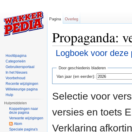
Pagina
Overleg
Propaganda: ve
Logboek voor deze 
Hoofdpagina
Ga naar:
navigatie
,
zoeken
Categorieën
Gebruikersportaal
Door geschiedenis bladeren
In het Nieuws
Van jaar (en eerder):
Voorbehoud
Recente wijzigingen
Willekeurige pagina
Selectie voor vers
Hulp
Hulpmiddelen
versies en toets
Koppelingen naar
deze pagina
Verwante wijzigingen
Atom
Verklaring afkort
Speciale pagina's