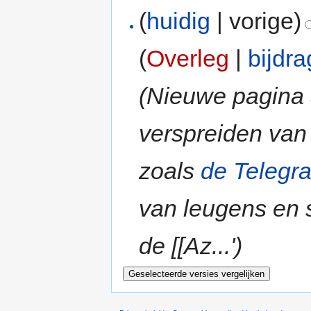
(
huidig
| vorige)
(
Overleg
|
bijdr
(Nieuwe pagina 
verspreiden va
zoals
de Telegra
van leugens en 
de [[Az...')