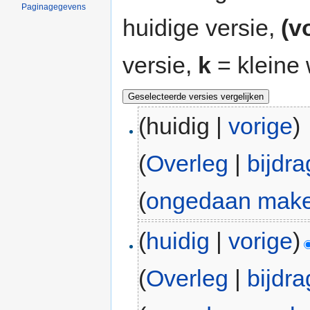
Paginagegevens
huidige versie,
(v
versie,
k
= kleine 
(huidig |
vorige
)
(
Overleg
|
bijdr
(
ongedaan mak
(
huidig
|
vorige
)
(
Overleg
|
bijdr