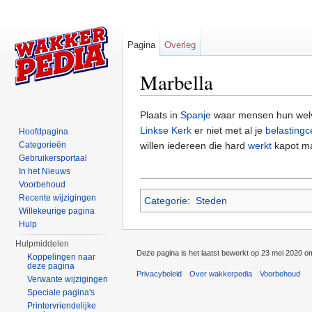
Pagina
Overleg
Marbella
Ga naar:
navigatie
,
zoeken
Plaats in
Spanje
waar mensen hun wel
Linkse Kerk
er niet met al je
belastingc
Hoofdpagina
Categorieën
willen iedereen die hard
werkt
kapot ma
Gebruikersportaal
In het Nieuws
Voorbehoud
Recente wijzigingen
Categorie
:
Steden
Willekeurige pagina
Hulp
Hulpmiddelen
Deze pagina is het laatst bewerkt op 23 mei 2020 o
Koppelingen naar
deze pagina
Privacybeleid
Over wakkerpedia
Voorbehoud
Verwante wijzigingen
Speciale pagina's
Printervriendelijke