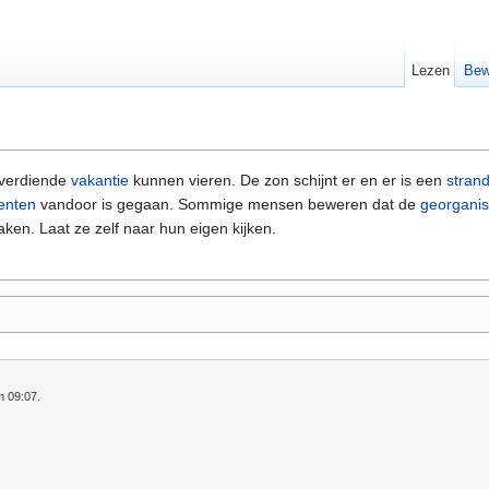
Lezen
Bew
verdiende
vakantie
kunnen vieren. De zon schijnt er en er is een
stran
enten
vandoor is gegaan. Sommige mensen beweren dat de
georgani
ken. Laat ze zelf naar hun eigen kijken.
m 09:07.