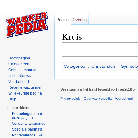
Pagina
Overleg
Kruis
Ga naar:
navigatie
,
zoeken
Hoofdpagina
Categorieën
Categorieën
:
Christendom
Symbole
Gebruikersportaal
In het Nieuws
Voorbehoud
Recente wijzigingen
Deze pagina is het laatst bewerkt op 1 mei 2018 om
Willekeurige pagina
Privacybeleid
Over wakkerpedia
Voorbehoud
Hulp
Hulpmiddelen
Koppelingen naar
deze pagina
Verwante wijzigingen
Speciale pagina's
Printervriendelijke