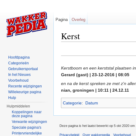
Pagina
Overleg
Kerst
Ga naar:
navigatie
,
zoeken
Hoofdpagina
Categorieën
Kerstboom en een kerststal plaatsen in
Gebruikersportaal
Gerard (gast) | 23-12-2016 | 08:05
In het Nieuws
Voorbehoud
en na de kerst spreken ze met z'n all
Recente wijzigingen
nian, groningen | 10:11 | 24.12.11
Willekeurige pagina
Hulp
Categorie
:
Datum
Hulpmiddelen
Koppelingen naar
deze pagina
Verwante wijzigingen
Deze pagina is het laatst bewerkt op 5 okt 2020 om 
Speciale pagina's
Printervriendelijke
Privacybeleid
Over wakkerpedia
Voorbehoud