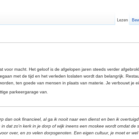
Lezen
Bew
aat voor macht. Het geloof is de afgelopen jaren steeds verder afgebro
an met de tijd en het verleden loslaten wordt dan belangrijk. Restaur
 worden, ten goede van mensen in plaats van materie. Je verbouwt je eige
ttige parkeergarage van.
orp dan ook financieel, al ga ik nooit naar een dienst en ben ik overtu
s in dat zo'n kerk in je dorp of wijk ineens een moskee wordt omdat de s
voor over, en zo velen dorpsgenoten. Een eigen cultuur, je moet er we