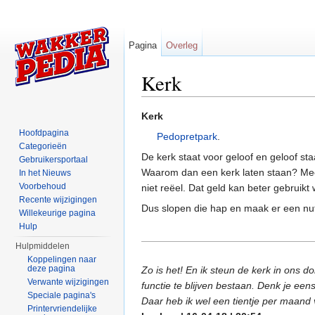
Pagina
Overleg
Kerk
Ga naar:
navigatie
,
zoeken
Kerk
Hoofdpagina
Pedopretpark
.
Categorieën
De kerk staat voor geloof en geloof st
Gebruikersportaal
Waarom dan een kerk laten staan? Meega
In het Nieuws
Voorbehoud
niet reëel. Dat geld kan beter gebruikt
Recente wijzigingen
Dus slopen die hap en maak er een nu
Willekeurige pagina
Hulp
Hulpmiddelen
Koppelingen naar
deze pagina
Zo is het! En ik steun de kerk in ons d
Verwante wijzigingen
functie te blijven bestaan. Denk je een
Speciale pagina's
Daar heb ik wel een tientje per maand 
Printervriendelijke