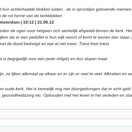
t hun achterhaalde klokken luiden.. de in sprookjes gelovende mensen 
p de rot herrie van de kerkklokken.
terdam | 10:12 | 21.06.12
luiten de ogen voor hetgeen zich werkelijk afspeeld binnen de kerk. H
kijken als er een pedofiel in hun wijk woont of komt te wonen dan staa
t de dood bedreigd en wat al niet meer. Triest heel triest.
at is begrijpelijk voor een pedo religie) en dus slopen maar
, ze lijken allemaal op elkaar en er zijn er veel te veel. Afbreken en 
1
n oude kerk. Het is kennelijk nog niet doorgedrongen dat er echt geld
, gezondheidszorg etc. Ophouden met het leven in het verleden en star