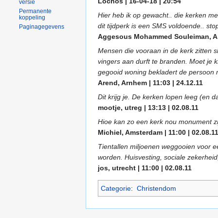
Lochos | 16-04-18 | 20:54
versie
Permanente
Hier heb ik op gewacht.. die kerken me
koppeling
dit tijdperk is een SMS voldoende.. sto
Paginagegevens
Aggesous Mohammed Souleiman, Ams
Mensen die vooraan in de kerk zitten s
vingers aan durft te branden. Moet je 
gegooid woning bekladert de persoon me
Arend, Arnhem | 11:03 | 24.12.11
Dit krijg je. De kerken lopen leeg (en d
mootje, utreg | 13:13 | 02.08.11
Hioe kan zo een kerk nou monument zijn
Michiel, Amsterdam | 11:00 | 02.08.1
Tientallen miljoenen weggooien voor ee
worden. Huisvesting, sociale zekerheid
jos, utrecht | 11:00 | 02.08.11
Categorie
:
Christendom