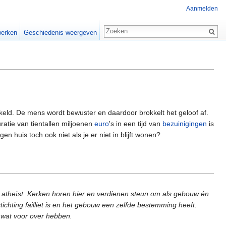
Aanmelden
erken
Geschiedenis weergeven
kkeld. De mens wordt bewuster en daardoor brokkelt het geloof af.
atie van tientallen miljoenen
euro
's in een tijd van
bezuinigingen
is
n huis toch ook niet als je er niet in blijft wonen?
igd atheïst. Kerken horen hier en verdienen steun om als gebouw én
tichting failliet is en het gebouw een zelfde bestemming heeft.
l wat voor over hebben.