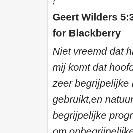
!
Geert Wilders 5:
for Blackberry
Niet vreemd dat hi
mij komt dat hoof
zeer begrijpelijk
gebruikt,en natuu
begrijpelijke pro
om onbegrijpelij