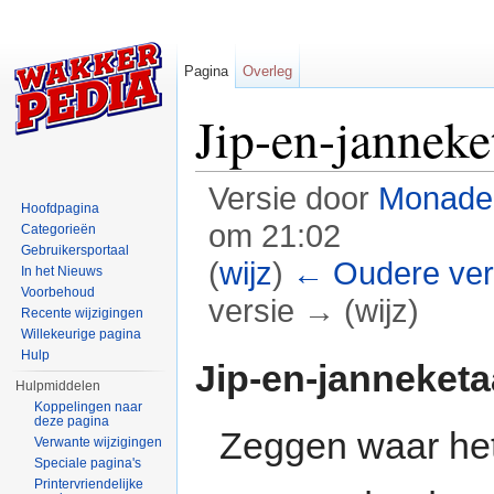
Pagina
Overleg
Jip-en-janneke
Versie door
Monade
Hoofdpagina
om 21:02
Categorieën
Gebruikersportaal
(
wijz
)
← Oudere ver
In het Nieuws
Voorbehoud
versie → (wijz)
Recente wijzigingen
Willekeurige pagina
Ga naar:
navigatie
,
zoeken
Hulp
Jip-en-janneketa
Hulpmiddelen
Koppelingen naar
deze pagina
Zeggen waar het
Verwante wijzigingen
Speciale pagina's
Printervriendelijke