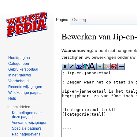
Pagina
Overleg
Bewerken van Jip-en-
Ga naar:
navigatie
,
zoeken
Waarschuwing:
u bent niet aangemeld
verschijnen uw bewerkingen onder uw 
Hoofdpagina
Categorieën
Gebruikersportaal
In het Nieuws
Voorbehoud
Recente wijzigingen
Willekeurige pagina
Hulp
Hulpmiddelen
Koppelingen naar
deze pagina
Verwante wijzigingen
Speciale pagina's
Paginagegevens