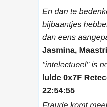
En dan te bedenken
bijbaantjes hebbe
dan eens aangep
Jasmina, Maastric
"intelectueel" is 
lulde 0x7F Rete
22:54:55
Fraude komt meer 