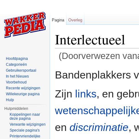
Pagina
Overleg
Interlectueel
(Doorverwezen van
Hoofdpagina
Ga naar:
navigatie
,
zoeken
Categorieën
Gebruikersportaal
Bandenplakkers v
In het Nieuws
Voorbehoud
Recente wijzigingen
Zijn
links
, en gebr
Willekeurige pagina
Hulp
wetenschappelijk
Hulpmiddelen
Koppelingen naar
deze pagina
en
discriminatie
,
Verwante wijzigingen
Speciale pagina's
Printervriendelijke