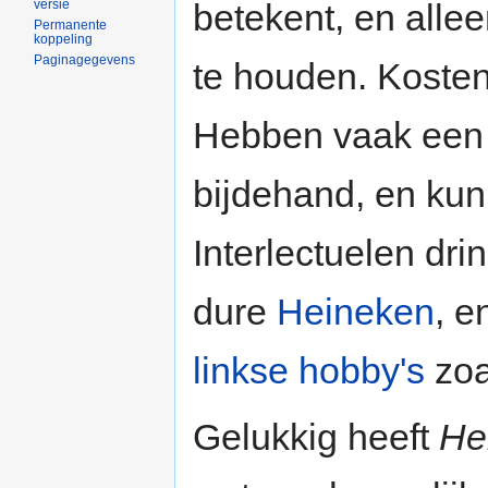
betekent, en all
versie
Permanente
koppeling
Paginagegevens
te houden. Koste
Hebben vaak een mo
bijdehand, en ku
Interlectuelen dr
dure
Heineken
, e
linkse hobby's
zoa
Gelukkig heeft
Hel