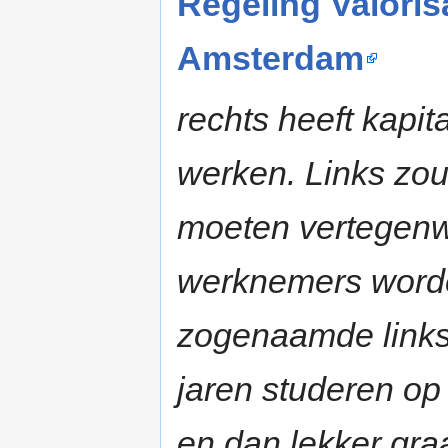
Regeling Valorisa
Amsterdam
rechts heeft kapit
werken. Links zou
moeten vertegenw
werknemers worde
zogenaamde linkse
jaren studeren op 
en dan lekker gra