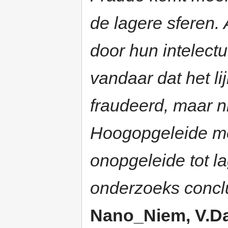
de lagere sferen.
door hun intelect
vandaar dat het l
fraudeerd, maar n
Hoogopgeleide me
onopgeleide tot l
onderzoeks conclu
Nano_Niem, V.Dam