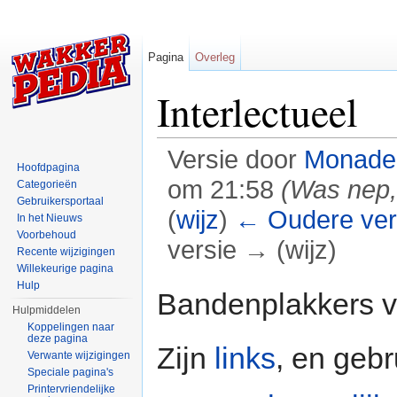
Pagina
Overleg
Interlectueel
Versie door
Monade
Hoofdpagina
om 21:58
(Was nep,
Categorieën
Gebruikersportaal
(
wijz
)
← Oudere ver
In het Nieuws
Voorbehoud
versie → (wijz)
Recente wijzigingen
Willekeurige pagina
Ga naar:
navigatie
,
zoeken
Hulp
Bandenplakkers v
Hulpmiddelen
Koppelingen naar
deze pagina
Zijn
links
, en gebr
Verwante wijzigingen
Speciale pagina's
Printervriendelijke