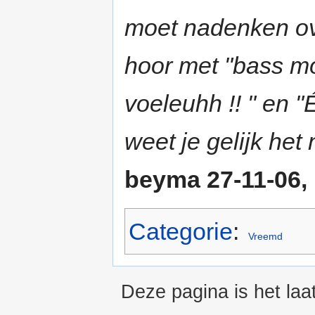
moet nadenken ove
hoor met "bass mo
voeleuhh !! " 
weet je gelijk he
beyma 27-11-06,
Categorie
:
Vreemd
Deze pagina is het la