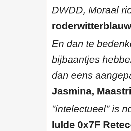
DWDD, Moraal ri
roderwitterblauwe
En dan te bedenken
bijbaantjes hebbe
dan eens aangep
Jasmina, Maastric
"intelectueel" is 
lulde 0x7F Rete