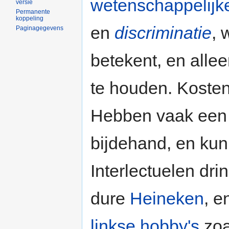
wetenschappelijk
versie
Permanente
koppeling
en
discriminatie
,
Paginagegevens
betekent, en all
te houden. Koste
Hebben vaak een mo
bijdehand, en ku
Interlectuelen dr
dure
Heineken
, e
linkse hobby's
zoa