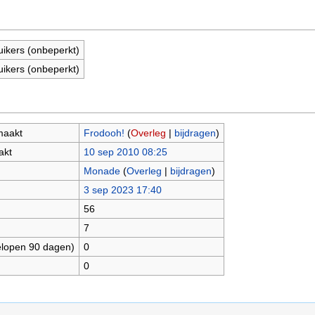
uikers (onbeperkt)
uikers (onbeperkt)
maakt
Frodooh!
(
Overleg
|
bijdragen
)
akt
10 sep 2010 08:25
Monade
(
Overleg
|
bijdragen
)
3 sep 2023 17:40
56
7
elopen 90 dagen)
0
0