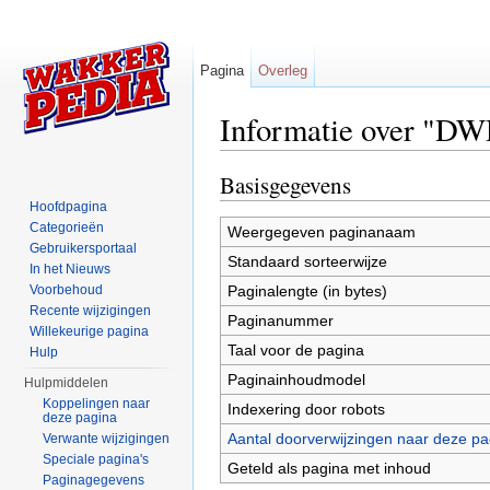
Pagina
Overleg
Informatie over "D
Ga naar:
navigatie
,
zoeken
Basisgegevens
Hoofdpagina
Categorieën
Weergegeven paginanaam
Gebruikersportaal
Standaard sorteerwijze
In het Nieuws
Paginalengte (in bytes)
Voorbehoud
Recente wijzigingen
Paginanummer
Willekeurige pagina
Taal voor de pagina
Hulp
Paginainhoudmodel
Hulpmiddelen
Koppelingen naar
Indexering door robots
deze pagina
Aantal doorverwijzingen naar deze pa
Verwante wijzigingen
Speciale pagina's
Geteld als pagina met inhoud
Paginagegevens