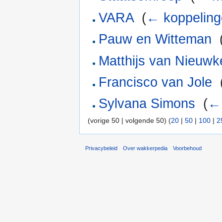
VARA
‎
(
← koppelin
Pauw en Witteman
‎
Matthijs van Nieuwk
Francisco van Jole
‎
Sylvana Simons
‎
(
← 
(vorige 50 | volgende 50) (
20
|
50
|
100
|
2
Privacybeleid
Over wakkerpedia
Voorbehoud