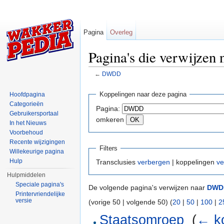
Pagina
Overleg
Pagina's die verwijze
←
DWDD
Ga naar:
navigatie
,
zoeken
Koppelingen naar deze pagina
Hoofdpagina
Categorieën
Pagina:
Gebruikersportaal
omkeren
In het Nieuws
Voorbehoud
Recente wijzigingen
Filters
Willekeurige pagina
Hulp
Transclusies
verbergen
| koppelingen
ve
Hulpmiddelen
Speciale pagina's
De volgende pagina's verwijzen naar
DWD
Printervriendelijke
versie
(vorige 50 | volgende 50) (
20
|
50
|
100
|
2
Staatsomroep
‎
(
← k