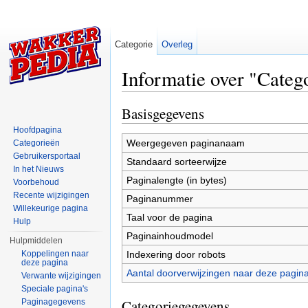
Categorie
Overleg
Informatie over "Catego
Ga naar:
navigatie
,
zoeken
Basisgegevens
Hoofdpagina
Weergegeven paginanaam
Categorieën
Gebruikersportaal
Standaard sorteerwijze
In het Nieuws
Paginalengte (in bytes)
Voorbehoud
Recente wijzigingen
Paginanummer
Willekeurige pagina
Taal voor de pagina
Hulp
Paginainhoudmodel
Hulpmiddelen
Indexering door robots
Koppelingen naar
deze pagina
Aantal doorverwijzingen naar deze pagin
Verwante wijzigingen
Speciale pagina's
Categoriegegevens
Paginagegevens