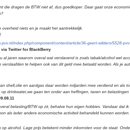
t die dragen de BTW niet af, dus goedkoper. Daar gaat onze economie 
n?
overheid niets en je maakt het aantrekkelijk.
2
w.pvv.nl/index.php/component/content/article/36-geert-wilders/5528-pv
via Twitter for BlackBerry
al jaren waarom overal wat verslavend is zoals tabak/alcohol wel acci
rslaafden te helpen ook van dit geld mee betaald worden. Als je auto r
van shell,olie en aardgas daar worden miljarden mee verdiend en als toe
eft op drinkwater,we gaan ten onder aan heffingen, taxen en belasting
09.08.11
t overal belasting/BTW op zit, behalve hun eigen hobbies. Vandaar dat
n als ieder andere economische activiteit behandeld kunnen worden.
n op alcohol. Lage prijs betekent minder inkomsten voor de staat. Ond