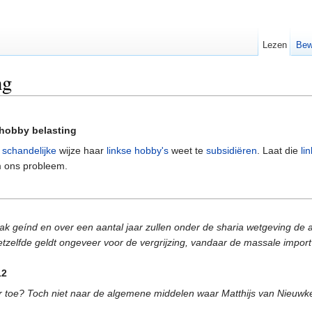
Lezen
Bew
ng
e hobby belasting
p
schandelijke
wijze haar
linkse hobby's
weet te
subsidiëren
. Laat die
li
 ons probleem.
ak geínd en over een aantal jaar zullen onder de sharia wetgeving de a
elfde geldt ongeveer voor de vergrijzing, vandaar de massale import
12
 toe? Toch niet naar de algemene middelen waar Matthijs van Nieuwke