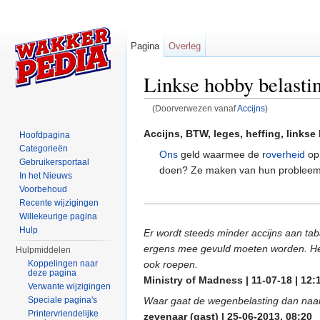
Pagina
Overleg
Linkse hobby belasti
(Doorverwezen vanaf
Accijns
)
Ga naar:
navigatie
,
zoeken
Accijns, BTW, leges, heffing, links
Hoofdpagina
Categorieën
Ons
geld waarmee de r
overheid
o
Gebruikersportaal
doen? Ze maken van hun probleem
In het Nieuws
Voorbehoud
Recente wijzigingen
Willekeurige pagina
Hulp
Er wordt steeds minder accijns aan tab
ergens mee gevuld moeten worden. Hetz
Hulpmiddelen
ook roepen.
Koppelingen naar
deze pagina
Ministry of Madness | 11-07-18 | 12:
Verwante wijzigingen
Waar gaat de wegenbelasting dan naar
Speciale pagina's
Printervriendelijke
zevenaar (gast) | 25-06-2013, 08:20