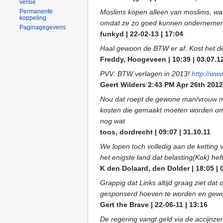
versie
Moslims kopen alleen van moslims, wan
Permanente
koppeling
omdat ze zo goed kunnen onderneme
Paginagegevens
funkyd | 22-02-13 | 17:04
Haal gewoon de BTW er af. Kost het de 
Freddy, Hoogeveen | 10:39 | 03.07.1
PVV: BTW verlagen in 2013!
http://ww
Geert Wilders 2:43 PM Apr 26th 2012 
Nou dat roept de gewone man/vrouw nu 
kosten die gemaakt moeten worden om ve
nog wat
toos, dordrecht | 09:07 | 31.10.11
We lopen toch volledig aan de ketting 
het enigste land dat belasting(Kok) h
K den Dolaard, den Dolder | 18:05 | 
Grappig dat Links altijd graag ziet da
gesponserd hoeven te worden en gewoo
Gert the Brave | 22-06-11 | 13:16
De regering vangt geld via de accijnze