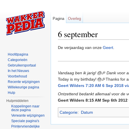
Pagina
Overleg
6 september
Ga naar:
navigatie
,
zoeken
De verjaardag van onze
Geert
.
Hoofdpagina
Categorieën
Gebruikersportaal
In het Nieuws
Vandaag ben ik jarig! 🎂🎉 Dank voor alle
Voorbehoud
Today is my birthday! 🎂🎉Thanks for al
Recente wijzigingen
Geert Wilders 7:20 AM 6 Sep 2018 vi
Willekeurige pagina
Hulp
Ontzettend bedankt allemaal voor de vel
Geert Wilders 8:15 AM Sep 6th 2012 
Hulpmiddelen
Koppelingen naar
deze pagina
Categorie
:
Datum
Verwante wijzigingen
Speciale pagina's
Printervriendelijke