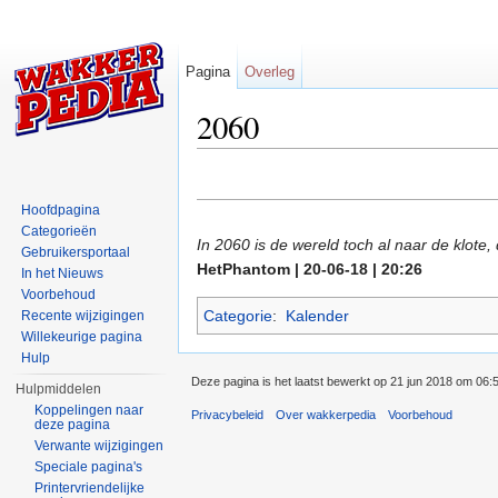
Pagina
Overleg
2060
Ga naar:
navigatie
,
zoeken
Hoofdpagina
Categorieën
In 2060 is de wereld toch al naar de klote,
Gebruikersportaal
HetPhantom | 20-06-18 | 20:26
In het Nieuws
Voorbehoud
Categorie
:
Kalender
Recente wijzigingen
Willekeurige pagina
Hulp
Deze pagina is het laatst bewerkt op 21 jun 2018 om 06:
Hulpmiddelen
Koppelingen naar
Privacybeleid
Over wakkerpedia
Voorbehoud
deze pagina
Verwante wijzigingen
Speciale pagina's
Printervriendelijke