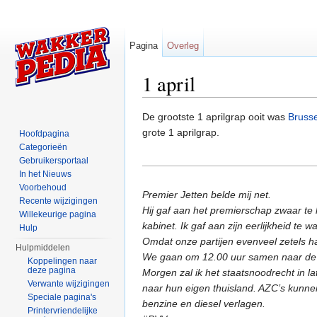
Pagina
Overleg
1 april
Ga naar:
navigatie
,
zoeken
De grootste 1 aprilgrap ooit was
Brusse
grote 1 aprilgrap.
Hoofdpagina
Categorieën
Gebruikersportaal
In het Nieuws
Voorbehoud
Premier Jetten belde mij net.
Recente wijzigingen
Hij gaf aan het premierschap zwaar te 
Willekeurige pagina
kabinet. Ik gaf aan zijn eerlijkheid te 
Hulp
Omdat onze partijen evenveel zetels ha
Hulpmiddelen
We gaan om 12.00 uur samen naar de K
Koppelingen naar
deze pagina
Morgen zal ik het staatsnoodrecht in l
Verwante wijzigingen
naar hun eigen thuisland. AZC’s kunn
Speciale pagina's
benzine en diesel verlagen.
Printervriendelijke