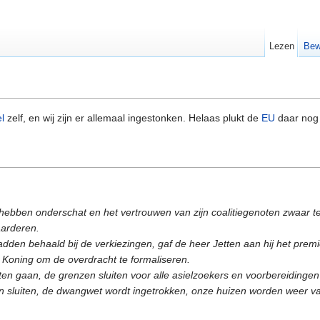
Lezen
Bew
l
zelf, en wij zijn er allemaal ingestonken. Helaas plukt de
EU
daar nog 
hebben onderschat en het vertrouwen van zijn coalitiegenoten zwaar te 
waarderen.
dden behaald bij de verkiezingen, gaf de heer Jetten aan hij het premi
oning om de overdracht te formaliseren.
aten gaan, de grenzen sluiten voor alle asielzoekers en voorbereidingen
en sluiten, de dwangwet wordt ingetrokken, onze huizen worden weer 