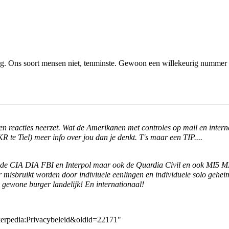
g.
Ons soort mensen
niet, tenminste. Gewoon een willekeurig nummer b
 en reacties neerzet. Wat de Amerikanen met controles op mail en inter
 te Tiel) meer info over jou dan je denkt. T's maar een TIP....
CIA DIA FBI en Interpol maar ook de Quardia Civil en ook MI5 MI6 e
r misbruikt worden door indiviuele eenlingen en individuele solo gehe
e gewone burger landelijk! En internationaal!
kerpedia:Privacybeleid&oldid=22171
"