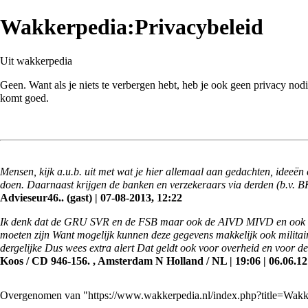
Wakkerpedia:Privacybeleid
Uit wakkerpedia
Geen. Want als je
niets te verbergen
hebt, heb je ook geen
privacy
nodi
komt goed.
Mensen, kijk a.u.b. uit met wat je hier allemaal aan gedachten, ideeën
doen. Daarnaast krijgen de banken en verzekeraars via derden (b.v. BKR
Advieseur46.. (gast) | 07-08-2013, 12:22
Ik denk dat de GRU SVR en de FSB maar ook de AIVD MIVD en ook de 
moeten zijn Want mogelijk kunnen deze gegevens makkelijk ook militai
dergelijke Dus wees extra alert Dat geldt ook voor overheid en voor d
Koos / CD 946-156. , Amsterdam N Holland / NL | 19:06 | 06.06.12
Overgenomen van "
https://www.wakkerpedia.nl/index.php?title=Wak