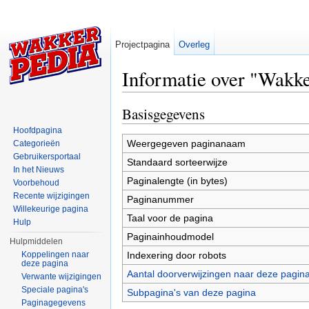
Projectpagina
Overleg
Informatie over "Wakke
Ga naar:
navigatie
,
zoeken
Basisgegevens
Hoofdpagina
Weergegeven paginanaam
Categorieën
Gebruikersportaal
Standaard sorteerwijze
In het Nieuws
Paginalengte (in bytes)
Voorbehoud
Recente wijzigingen
Paginanummer
Willekeurige pagina
Taal voor de pagina
Hulp
Paginainhoudmodel
Hulpmiddelen
Indexering door robots
Koppelingen naar
deze pagina
Aantal doorverwijzingen naar deze pagin
Verwante wijzigingen
Speciale pagina's
Subpagina's van deze pagina
Paginagegevens