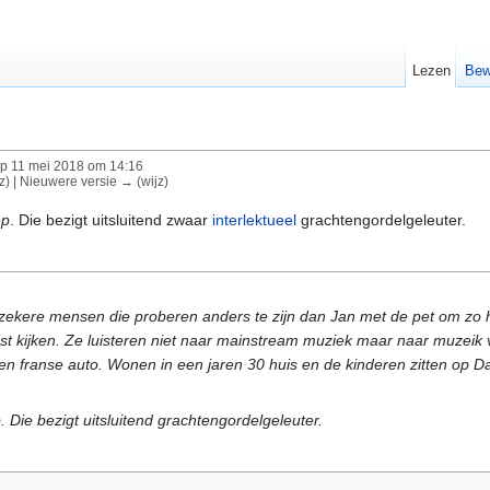
Lezen
Bew
p 11 mei 2018 om 14:16
jz) | Nieuwere versie → (wijz)
ep
. Die bezigt uitsluitend zwaar
interlektueel
grachtengordelgeleuter.
zekere mensen die proberen anders te zijn dan Jan met de pet om zo 
 kijken. Ze luisteren niet naar mainstream muziek maar naar muzeik v
n franse auto. Wonen in een jaren 30 huis en de kinderen zitten op Da
 Die bezigt uitsluitend grachtengordelgeleuter.