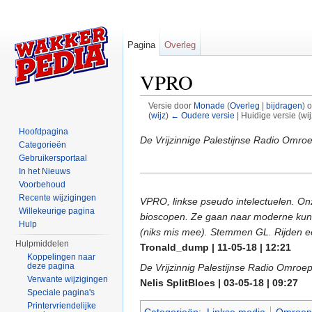
Pagina
Overleg
VPRO
Versie door
Monade
(
Overleg
|
bijdragen
)
o
(
wijz
)
← Oudere versie
| Huidige versie (wi
Ga naar:
navigatie
,
zoeken
Hoofdpagina
De Vrijzinnige Palestijnse Radio Omro
Categorieën
Gebruikersportaal
In het Nieuws
Voorbehoud
Recente wijzigingen
VPRO, linkse pseudo intelectuelen. On
Willekeurige pagina
bioscopen. Ze gaan naar moderne kunst
Hulp
(niks mis mee). Stemmen GL. Rijden ee
Hulpmiddelen
Tronald_dump | 11-05-18 | 12:21
Koppelingen naar
deze pagina
De Vrijzinnig Palestijnse Radio Omroep.
Verwante wijzigingen
Nelis SplitBloes | 03-05-18 | 09:27
Speciale pagina's
Printervriendelijke
Categorieën
:
Linkse media
Omroep