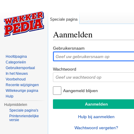
Speciale pagina
Aanmelden
Ga naar:
navigatie
,
zoeken
Gebruikersnaam
Hoofdpagina
Categorieën
Gebruikersportaal
Wachtwoord
In het Nieuws
Voorbehoud
Recente wijzigingen
Aangemeld blijven
Willekeurige pagina
Hulp
Hulpmiddelen
Speciale pagina's
Printervriendelijke
Hulp bij aanmelden
versie
Wachtwoord vergeten?