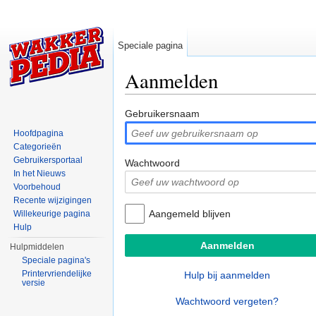
Speciale pagina
Aanmelden
Ga naar:
navigatie
,
zoeken
Gebruikersnaam
Hoofdpagina
Categorieën
Gebruikersportaal
Wachtwoord
In het Nieuws
Voorbehoud
Recente wijzigingen
Aangemeld blijven
Willekeurige pagina
Hulp
Hulpmiddelen
Speciale pagina's
Printervriendelijke
Hulp bij aanmelden
versie
Wachtwoord vergeten?