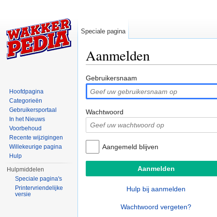
Speciale pagina
Aanmelden
Ga naar:
navigatie
,
zoeken
Gebruikersnaam
Hoofdpagina
Categorieën
Gebruikersportaal
Wachtwoord
In het Nieuws
Voorbehoud
Recente wijzigingen
Aangemeld blijven
Willekeurige pagina
Hulp
Hulpmiddelen
Speciale pagina's
Printervriendelijke
Hulp bij aanmelden
versie
Wachtwoord vergeten?