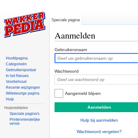
Speciale pagina
Aanmelden
Ga naar:
navigatie
,
zoeken
Gebruikersnaam
Hoofdpagina
Categorieën
Gebruikersportaal
Wachtwoord
In het Nieuws
Voorbehoud
Recente wijzigingen
Aangemeld blijven
Willekeurige pagina
Hulp
Hulpmiddelen
Speciale pagina's
Printervriendelijke
Hulp bij aanmelden
versie
Wachtwoord vergeten?