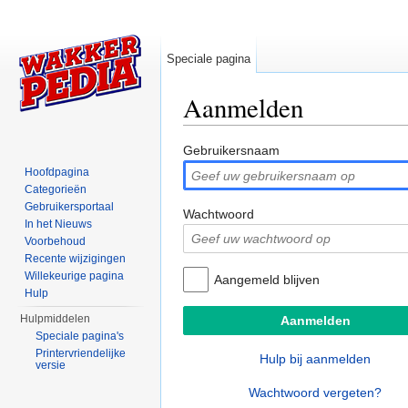
Speciale pagina
Aanmelden
Ga naar:
navigatie
,
zoeken
Gebruikersnaam
Hoofdpagina
Categorieën
Gebruikersportaal
Wachtwoord
In het Nieuws
Voorbehoud
Recente wijzigingen
Willekeurige pagina
Aangemeld blijven
Hulp
Hulpmiddelen
Speciale pagina's
Printervriendelijke
Hulp bij aanmelden
versie
Wachtwoord vergeten?