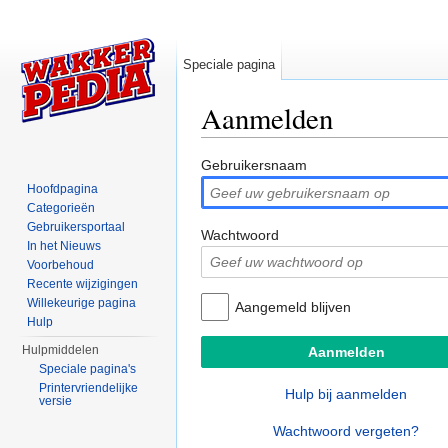
Speciale pagina
Aanmelden
Ga naar:
navigatie
,
zoeken
Gebruikersnaam
Hoofdpagina
Categorieën
Gebruikersportaal
Wachtwoord
In het Nieuws
Voorbehoud
Recente wijzigingen
Willekeurige pagina
Aangemeld blijven
Hulp
Hulpmiddelen
Speciale pagina's
Printervriendelijke
Hulp bij aanmelden
versie
Wachtwoord vergeten?