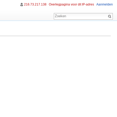
216.73.217.138
Overlegpagina voor dit IP-adres
Aanmelden